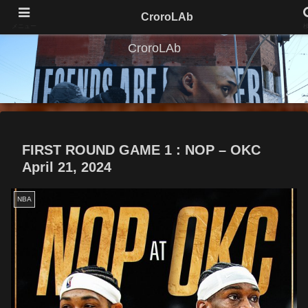
CroroLAb
メニュー
CroroLAb
FIRST ROUND GAME 1 : NOP – OKC
April 21, 2024
NBA