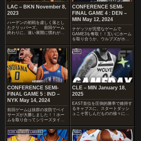
LAC – BKN November 8,
CONFERENCE SEMI-
2023
FINAL GAME 4 : DEN –
MIN May 12, 2024
ハーデンの初戦を虚しく落とし
たクリッパーズ。 前回ゲーム
ナゲッツが完璧なゲームで
終わりに、速い展開に慣れが必
GAME3を奪取！！互いにホーム
要と言っていたハーデンの修正
を取り合うか、ウルブズがホー
力が問われますね〜シモンズ、
ムで勝利を挙げられるか注目で
クラクストンが欠場し、小ぶり
すね！！STARTERSDENVER
NBA
NBA
のラインナップを敷くネッツ相
NUGGETSMichael Porter
手に本来の強さを発揮出来るか
Jr.Aaron GordonNikola J...
注目です！！ST...
CONFERENCE SEMI-
CLE – MIN January 18,
FINAL GAME 5 : IND –
2025
NYK May 14, 2024
EAST首位を圧倒的勝率で維持す
るキャブスに、スタートダッシ
前回ゲームは抜群の攻防でペイ
ュこそ苦しんだものの徐々に調
サーズが大勝しました！！ホー
子を取り戻しWEST8位まで浮上
ムを取り合ってシリーズタイで
したウルブズが挑みます。
臨むGAME５！！ 楽しみです
STARTERSCLEVELAND
ね〜STARTERSINDIANA
LOS ANGELES LAKERS
NBA
CAVALIERSDarius
PACERSTyrese
GarlandDonovan...
HaliburtonPascal SiakamAaron