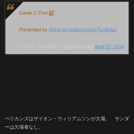
Game 1: First 5️⃣
Presented by
@Kia
pic.twitter.com/rc7scjB4eu
— OKC THUNDER (@okcthunder)
April 22, 2024
ペリカンズはザイオン・ウィリアムソンが欠場。 サンダ
ーは欠場者なし。