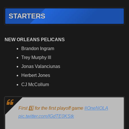
STARTERS
NEW ORLEANS PELICANS
Brandon Ingram
Trey Murphy lll
Jonas Valanciunas
Herbert Jones
CJ McCollum
First 5️⃣ for the first playoff game
#OneNOLA
pic.twitter.com/IGdTE0KStk