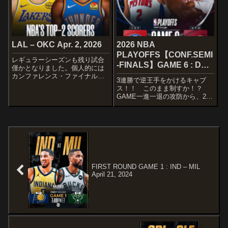
Nes...
LAL – OKC Apr. 2, 2026
2026 NBA
PLAYOFFS【CONF.SEMI
レギュラーシーズンも残り試合
-FINALS】GAME 6 : DET
僅かとなりました。個人的には
– CLE May 15, 2026
カンファレンス・ファイナルは
3連勝で逆王手をかけるキャブ
このカードになると思ってるの
ス！！ このまま制すか！？
で、前哨戦として観たいところ
GAME一進一退の攻防から、2Q
ですね～STARTERSLOS
に抜け出したのはピストン
ANGELES LAKERSHere we
ズ！ その後は10ポイントゲー
go@ToyotaSoC...
ムで推移し、4Qにはさらにリー
ドを拡大したピストンズが、キ
ャブスの追い上げを一切許さず
快勝！！勝敗は...
FIRST ROUND GAME 1 : IND – MIL
April 21, 2024