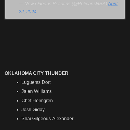
— New Orleans Pelicans (@PelicansNBA)
April
22, 2024
OKLAHOMA CITY THUNDER
Luguentz Dort
Jalen Williams
Chet Holmgren
Josh Giddy
Shai Gilgeous-Alexander