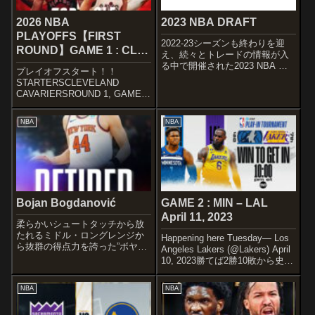
2026 NBA
2023 NBA DRAFT
PLAYOFFS【FIRST
2022-23シーズンも終わりを迎
ROUND】GAME 1 : CLE
え、続々とトレードの情報が入
– TRO Apr 18, 2026
る中で開催された2023 NBA ド
プレイオフスタート！！
ラフト。 今年は2023年6月22
STARTERSCLEVELAND
日に開催されました。早速結果
CAVARIERSROUND 1, GAME 1
から行きましょう！The 2023
STARTERS. #LetEmKnow
#NBADraft presented by...
pic.twitter.com/Pnb1zXeGZJ—
NBA
NBA
Cleveland Cavalie...
Bojan Bogdanović
GAME 2 : MIN – LAL
April 11, 2023
柔らかいシュートタッチから放
たれるミドル・ロングレンジか
Happening here Tuesday— Los
ら抜群の得点力を誇った”ボヤ
Angeles Lakers (@Lakers) April
ン・ボグダノビッチ”が引退を表
10, 2023勝てば2勝10敗から史上
明。
初のプレイオフ出場を決める7位
DETAILWikipedia Instagram
ロサンゼルス・レイカーズ(43勝
NBA
NBA
NBA.com Basketball-
39敗)と、チーム内...
Referenc...