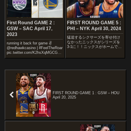
First Round GAME 2 :
FIRST ROUND GAME 5 :
GSW – SAC April 17,
PHI – NYK April 30, 2024
2023
猛追するシクサーズを寄せ付け
なかったニックスがシリーズを
running it back for game ✌️
3-1に！！ニックスがホームで決
@redhawkcasino | #FeelTheRoar
めるか、シクサーズが粘ってホ
pic.twitter.com/K2hsXqMGCG—
ームへ持ち込むか注目ですね〜
Sacramento Kings
STARTERSPHILADELPHIA
(@SacramentoKi...
76ERSTyrese MaxeyKelly
Oubr...
FIRST ROUND GAME 1 : GSW – HOU
April 20, 2025