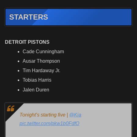
STARTERS
DETROIT PISTONS
Cade Cunningham
Ausar Thompson
Tim Hardaway Jr.
Tobias Harris
Jalen Duren
Tonight’s starting five |
@Kia
pic.twitter.com/pkw1b0FdfO