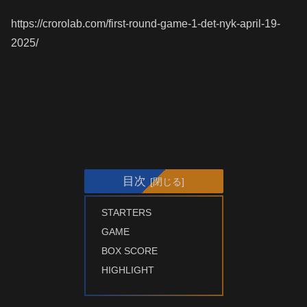
https://crorolab.com/first-round-game-1-det-nyk-april-19-
2025/
目次
STARTERS
GAME
BOX SCORE
HIGHLIGHT