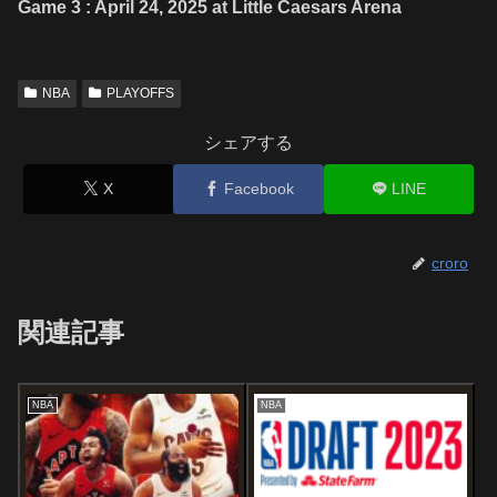
Game 3 : April
24, 2025 at Little Caesars Arena
NBA
PLAYOFFS
シェアする
X
Facebook
LINE
croro
関連記事
NBA
NBA