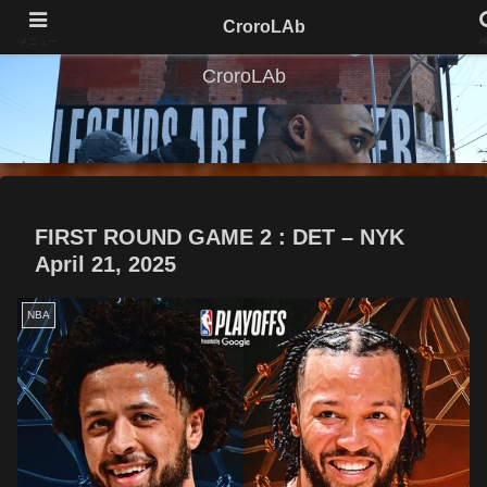
CroroLAb
メニュー
CroroLAb
FIRST ROUND GAME 2 : DET – NYK
April 21, 2025
NBA