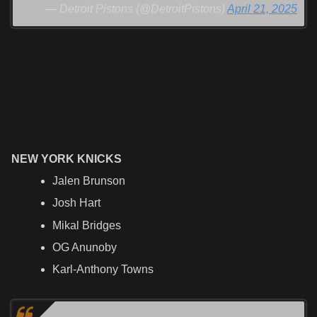
— Detroit Pistons (@DetroitPistons)
April 21, 2025
NEW YORK KNICKS
Jalen Brunson
Josh Hart
Mikal Bridges
OG Anunoby
Karl-Anthony Towns