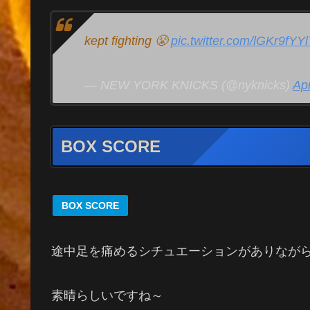
kept fighting 😤
pic.twitter.com/lGKr9fYY
— NEW YORK KNICKS (@nyknicks)
Apr
BOX SCORE
BOX SCORE
途中足を痛めるシチュエーションがありなが
素晴らしいですね～