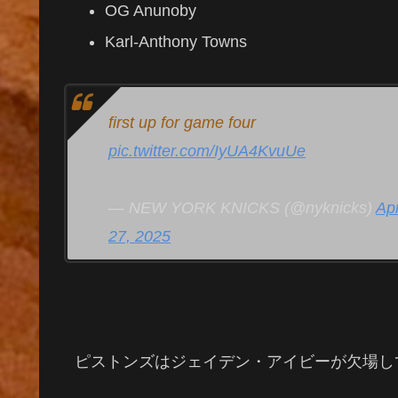
OG Anunoby
Karl-Anthony Towns
first up for game four
pic.twitter.com/IyUA4KvuUe
— NEW YORK KNICKS (@nyknicks)
Apr
27, 2025
ピストンズはジェイデン・アイビーが欠場し