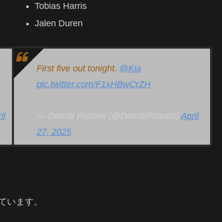
Tobias Harris
Jalen Duren
First five out tonight.
@Kia
pic.twitter.com/F1xHBwCrZH
il
— Detroit Pistons (@DetroitPistons)
April
27, 2025
ています。