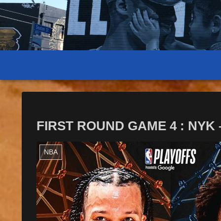
FIRST ROUND GAME 4 : NYK – 
NBA