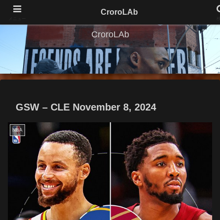
CroroLAb
メニュー
CroroLAb
GSW – CLE November 8, 2024
NBA