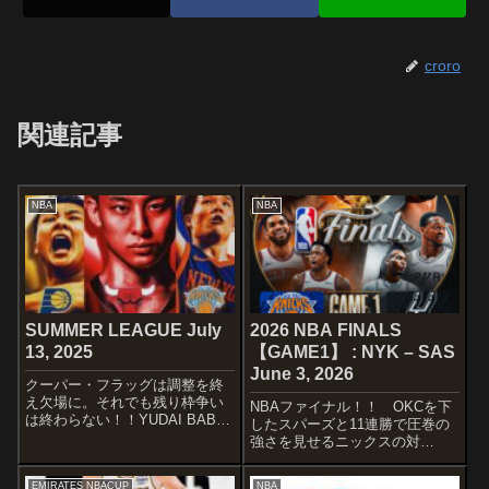
croro
関連記事
NBA
NBA
SUMMER LEAGUE July
2026 NBA FINALS
13, 2025
【GAME1】 : NYK – SAS
June 3, 2026
クーパー・フラッグは調整を終
え欠場に。それでも残り枠争い
NBAファイナル！！ OKCを下
は終わらない！！YUDAI BABA
したスパーズと11連勝で圧巻の
勝負が決した4Q残り2分50秒か
強さを見せるニックスの対
ら途中出場した馬場は、ブレイ
決！！STARTERSNEW YORK
クからサマーリーグ初得点！！
KNICKSYERRRRRR
EMIRATES NBACUP
NBA