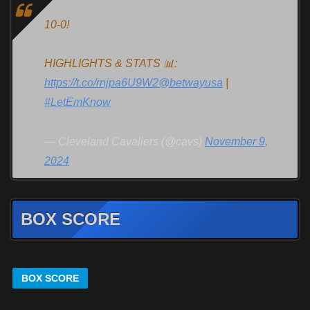
10-0!
HIGHLIGHTS & STATS 📊:
https://t.co/rnjpa6U9W2
@betwayusa
|
#LetEmKnow
— Cleveland Cavaliers (@cavs)
November 9,
2024
BOX SCORE
BOX SCORE