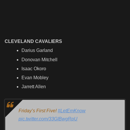
CLEVELAND CAVALIERS
Darius Garland
Donovan Mitchell
Isaac Okoro
Evan Mobley
Jarrett Allen
Friday’s First Five!
#LetEmKnow
pic.twitter.com/33GIBwgRpU