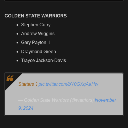
GOLDEN STATE WARRIORS
Stephen Curry
Andrew Wiggins
Gary Payton II
Draymond Green
Trayce Jackson-Davis
Starters ⤵️
pic.twitter.com/bY0GXqAaHw
— Golden State Warriors (@warriors)
November
9, 2024