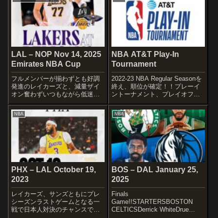
その後もリムアタックを続け、
pic.twitter.com/il4s9tkqct— NEW
DFではチャージを取るとまさか
YORK KNICK...
の...
LAL – NOP Nov 14, 2025
NBA AT&T Play-In
Emirates NBA Cup
Tournament
フルメンバーが揃わずとも好調
2022-23 NBA Regular Seasonを
発進のレイカーズと、減量ザイ
終え、順位が確定！！プレーイ
オン奮わずいつもながら低迷す
ントーナメント、プレイオフは
るペリカンズの一戦です。
以下のラインアップに。
STARTERSLOS ANGELES
SCHEDULEThe 2023 AT&T
NBA
NBA
LAKERSStarting us off in New
NBA Play-In Tournament
Orleans@ToyotaSoC...
schedule ...
PHX – LAL October 19,
BOS – DAL January 25,
2023
2025
レイカーズ、サンズともにプレ
Finals
シーズンラストゲームとなる一
Game!!STARTERSBOSTON
戦で日本人対決のチャンスで
CELTICSDerrick WhiteDrue
す！！昨年の快進撃メンバーを
HolidayJalen BrownJayson