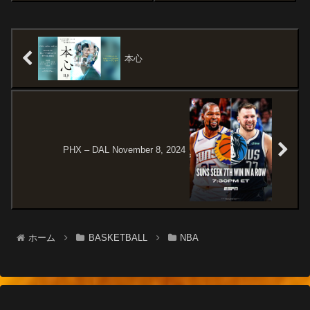
そっくり残し、補強にも成功し
TatumKristaps
ているレイカーズと、カンファ
PorzingisTonight's Starting ...
レンス優勝した時のメンバーは
ブッカーのみとなる一新かつ超
強力ラインナップと...
本心
PHX – DAL November 8, 2024
ホーム
BASKETBALL
NBA