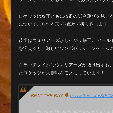
ロケッツは攻守ともに抜群の試合運びを見せ
についてこられる形で7点差で折り返します。
後半はウォリアーズがしっかり修正。 ヒールド
を迎えると、激しいワンポゼッションゲーム
クラッチタイムにウォリアーズが抜け出すも、
たロケッツが大接戦をモノにしています！！
BEAT THE BAY 🗣️
pic.twitter.com/SrB
— Houston Rockets (@HoustonRockets