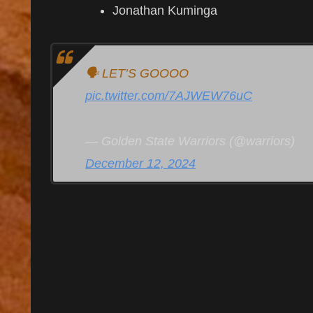
Jonathan Kuminga
🗣️ LET’S GOOOO
pic.twitter.com/7AJWEW76uC
— Golden State Warriors (@warriors)
December 12, 2024