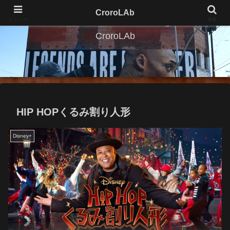
CroroLAb
メニュー
検索
CroroLAb
HIP HOPくるみ割り人形
Disney+