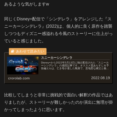
あるような気がしますw
同じくDisney+配信で「シンデレラ」をアレンジした『ス
ニーカーシンデレラ』(2022)は、個人的に良く原作を踏襲
しつつもディズニー感溢れる今風のストーリーに仕上がっ
ていると感じました。
スニーカーシンデレラ
Disney+から2022年5月13日に独占配信された「スニーカ
ーシンデレラ」の感想記事です。オススメ度あらすじ＆予
告編エルは、亡き母が遺した靴屋で、意地悪な継父と義理
の兄弟たちとともに、その才能を隠しながら、ストックボ
ーイとして雑用業務を...
2022.08.19
crorolab.com
比較してしまうと非常に挑戦的で面白い解釈の作品ではあ
りましたが、ストーリーが難しかったのか演出に無理が掛
かってしまったように思います。