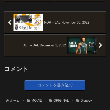
です。MCU初のアニメシリーズ
そうとする。ある臨床実験に参
としてDisney+で独占配信された
加するが...作品情報原題:Clock
『ホワット・イフ…？』待望の
製作国:アメリカ（2...
続編です。オススメ度あらすじ
＆予告編ヒーローた...
POR – LAL November 30, 2022
DET – DAL December 1, 2022
コメント
コメントを書き込む
ホーム
MOVIE
ORIGINAL
Disney+