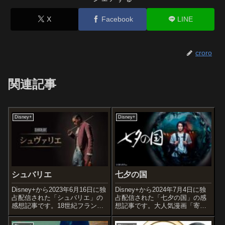
X
Facebook
LINE
croro
関連記事
Disney+
Disney+
シュバリエ
七夕の国
Disney+から2023年6月16日に独
Disney+から2024年7月4日に独
占配信された「シュバリエ」の
占配信された「七夕の国」の感
感想記事です。18世紀フランス
想記事です。大人気漫画「寄生
に実在したバイオリン奏者・作
獣」の作者である岩明均による
曲家で、マリー・アントワネッ
同名SF漫画を原作とした実写映