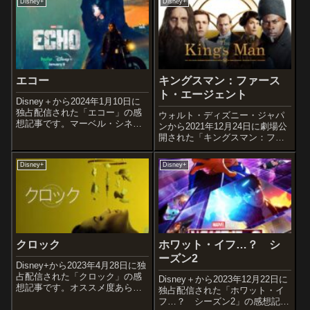
Disney+
Disney+
トの宮廷を揺るがしたジョゼ
像化作品です。オススメ度あら
フ・ブローニュ・シュバリエ・
すじ＆予告編役に立たない“超能
ド・サン＝ジョルジュの波乱万
力”をもつ平凡な大学生ナン丸...
丈...
エコー
キングスマン：ファース
ト・エージェント
Disney＋から2024年1月10日に
独占配信された「エコー」の感
ウォルト・ディズニー・ジャパ
想記事です。マーベル・シネマ
ンから2021年12月24日に劇場公
ティック・ユニバース（MCU）
開された「キングスマン：ファ
のテレビシリーズとしては10番
ースト・エージェント」の感想
目に当たり、フランチャイズの
記事です。マーク・ミラーとデ
Disney+
Disney+
映画作品と連続性を共有し、
イヴ・ギボンズのコミック
『ホークアイ』(2021)のス...
『ザ・シークレット・サービ
ス』を原作とする映画「キング
スマン」シリー...
クロック
ホワット・イフ…？ シ
ーズン2
Disney+から2023年4月28日に独
占配信された「クロック」の感
Disney＋から2023年12月22日に
想記事です。オススメ度あらす
独占配信された「ホワット・イ
じ＆予告編妊娠を望まない女性
フ…？ シーズン2」の感想記事
が、壊れた体内時計を必死に直