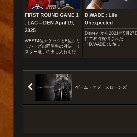
half...
CAVERIER...
FIRST ROUND GAME 1
D.WADE : Life
: LAC – DEN April 19,
Unexpected
2025
Disney+から2021年5月27
にて独占配信された
WEST4位ナゲッツと5位クリ
「D.WADE : Life
ッパーズの同勝率の対決！！
Unexpected」の感想記事
スター選手の出し入れを行い
す。オススメ度作品情報製
万全の体制を整えたクリッパ
国:アメリカ（2020年）配
ーズが、プレイオフ常連とな
給:Disney+監督:ボブ・メタ
ったナゲッツに挑む注目カー
ルス本編:96分出演:ドウェ
ドですよね〜
ン...
STARTERSLOS ANGELES
CLIPPERSJames ...
ゲーム・オブ・スローンズ