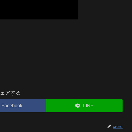
ェアする
Facebook
LINE
croro