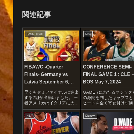
関連記事
BASKETBALL
NBA
FIBAWC -Quarter
CONFERENCE SEMI-
Finals- Germany vs
FINAL GAME 1 : CLE 
Latvia September 6,
BOS May 7, 2024
2023
早くもセミファイナルに進出
GAME 7にわたるマジック
する2組が出揃いました。 王
の激闘を制したキャブスと
者アメリカはイタリアに大勝
ヒートを全く寄せ付けず勝
をおさめ、グループリーグで
したセルティックスの一戦
アメリカに競り勝ったリトア
す！！レブロンがキャブス
NBA
Disney+
ニアに対し接戦をモノにした
いた2018年以来のプレイ
セルビアが駒を進めていま
フでの対戦ということです
す。Semi-finals picture is
wSTARTERSCLECELAND