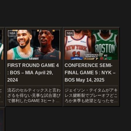
NBA
NBA
FIRST ROUND GAME 4
CONFERENCE SEMI-
–
: BOS – MIA April 29,
FINAL GAME 5 : NYK –
2024
BOS May 14, 2025
と
流石のセルティックスと言わ
ジェイソン・テイタムがアキ
、
ざるを得ない見事な試合運び
レス腱断裂でプレーオフどこ
利
で勝利したGAME 3ヒートの
ろか来季も絶望となったセル
で
得点力不足が完全に表面化し
ティックス。ホームで挽回な
に
てしまいましたね〜 起爆剤
るか。STARTERSNEW
オ
がもう2人ほど欲しいもので
YORK KNICKS Jalen
す。STARTERSBOSTON
Brunson Josh Hart Mikal
CELTICSJrue HolidayDerr...
Bridges OG ...