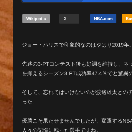
Wikipedia
Ｘ
NBA.com
Ba
ジョー・ハリスで印象的なのはやはり2019年
先述の3-PTコンテスト後も好調を維持し、
を抑えるシーズン3-PT成功率47.4％でと驚
そして、忘れてはいけないのが渡邊雄太との
った。
優勝こそ果たせませんでしたが、変遷するNB
人々の記憶に残った選手ですね。