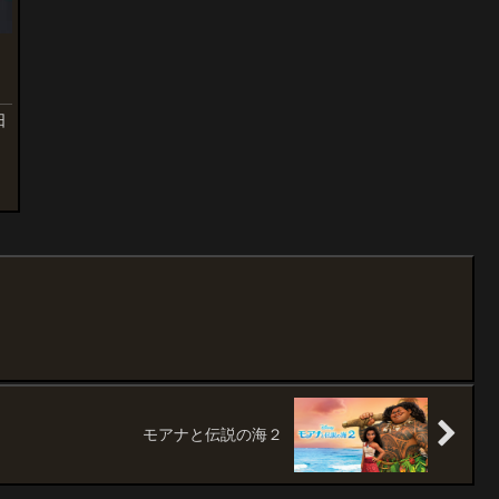
日
で
作
イ
モアナと伝説の海２