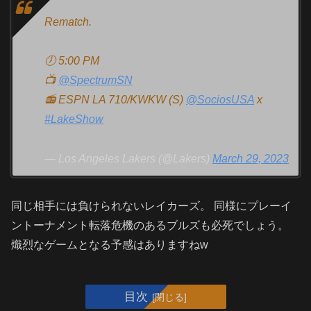
Rematch.
🕖 5:00 PM
📺
@SpectrumSN
📻 ESPN LA 710/KWKW (S)
@SociosUSA
x
#LakeShow
— Los Angeles Lakers (@Lakers)
March 29, 2023
同じ相手には負けられないレイカーズ。 同様にプレーイ
ントーナメント転落危機のあるブルズも必死でしょう。
熾烈なゲームとなる予感はありますねw
目次