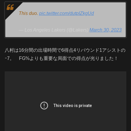
This duo.
pic.twitter.com/dutpIZkgUd
— Los Angeles Lakers (@Lakers)
March 30, 2023
八村は16分間の出場時間で6得点4リバウンド1アシストの
ｰ7。 FG%よりも重要な局面での得点が光りました！