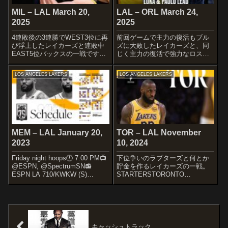
MIL – LAL March 20,
LAL – ORL March 24,
2025
2025
4連敗後の3連勝でWEST3位に再
前回ゲームで主力の復活もブル
び浮上したレイカーズと連敗中
ズに大敗したレイカーズと、同
EAST5位バックスの一戦です。
じく主力の復活で強力なロスタ
それにしても8日で6GAMEは鬼
ーを形成するマジックの一戦で
すぎるｗ
す。STARTERSLOS ANGELES
LOS ANGELES LAKERS
LOS ANGELES LAKERS
STARTERSMILWAUKEE
LAKERSLeBron JamesDorian
BUCKSRyan RollinsKyle
Finney-SmithJaxon...
KuzmaTaurean ...
MEM – LAL January 20,
TOR – LAL November
2023
10, 2024
Friday night hoops🕖 7:00 PM📺
下位争いのラプターズと何とか
@ESPN, @SpectrumSN📻
貯金を作るレイカーズの一戦。
ESPN LA 710/KWKW (S)
STARTERSTORONTO
@SociosUSA x #LakeShow—
RAPTORSImmanuel
Los Angeles Lakers (@Laker...
QuickleyGradey DickRJ
BarrettOchai AgbajiJakob
PoltlStarters...
キャッシュトラック