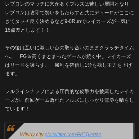
レブロンのマッチに穴があくブルズは苦しい展開となり、
レブロンは攻守で勢いをもたらすと共にディーロがここに
きてタッチ良く決めるなど9-0Runでレイカーズが一気に
18点差とします！！
その後は互いに激しい点の取り合いのままクラッチタイム
へ。 FG％高くまとまったゲームが続く中、レイカーズ
はリードを譲らず。 勝利を確信し1分を残し主力を下げ
ます。
フルラインナップによる圧倒的な攻撃力を披露したレイカ
ーズが、前回ゲーム敗れたブルズにしっかり雪辱を晴らし
ています！
WINdy city
pic.twitter.com/FrETyertze