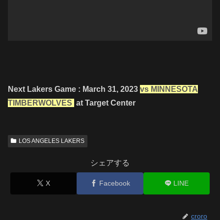
Next Lakers Game : March 31, 2023
vs MINNESOTA
TIMBERWOLVES
at Target Center
LOS ANGELES LAKERS
シェアする
X
Facebook
LINE
croro