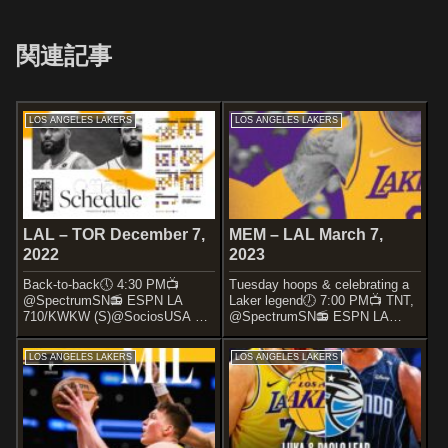
関連記事
LOS ANGELES LAKERS
LOS ANGELES LAKERS
LAL – TOR December 7,
MEM – LAL March 7,
2022
2023
Back-to-back🕔 4:30 PM📺
Tuesday hoops & celebrating a
@SpectrumSN📻 ESPN LA
Laker legend🕖 7:00 PM📺 TNT,
710/KWKW (S)@SociosUSA x
@SpectrumSN📻 ESPN LA
#LakeShow— Los Angeles
710/KWKW (S) @SociosUSA x
Lakers (@Lakers) December
#LakeShow— Los ...
LOS ANGELES LAKERS
LOS ANGELES LAKERS
7,...