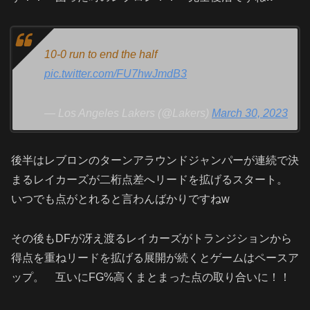
10-0 run to end the half
pic.twitter.com/FU7hwJmdB3
— Los Angeles Lakers (@Lakers)
March 30, 2023
後半はレブロンのターンアラウンドジャンパーが連続で決
まるレイカーズが二桁点差へリードを拡げるスタート。
いつでも点がとれると言わんばかりですねw
その後もDFが冴え渡るレイカーズがトランジションから
得点を重ねリードを拡げる展開が続くとゲームはペースア
ップ。 互いにFG%高くまとまった点の取り合いに！！