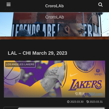
CroroLAb
メニュー
検索
CroroLAb
LAL – CHI March 29, 2023
LOS ANGELES LAKERS
引用元：
NBA.com
2023.03.30
2023.03.31