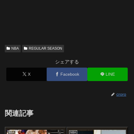
NBA
REGULAR SEASON
シェアする
X
Facebook
LINE
croro
関連記事
NBA
NBA