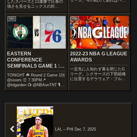
サーズ。今の戦力であればペイ
したスパーズと11連勝で圧巻の
サーズ優勢であるようにも感じ
強さを見せるニックスの対
られるので注目カードですね〜
決！！STARTERSNEW YORK
STARTERSMILWAUKEE
KNICKSYERRRRRR
NBA
NBA
BUCKSKhris MiddletonDamian
pic.twitter.com/il4s9tkqct— NEW
Lil...
YORK KNICK...
EASTERN
2022-23 NBA G LEAGUE
CONFERENCE
AWARDS
SEMIFINALS GAME 1 :
一足先に人知れず幕を閉じたG
PHI – BOS May 1, 2023
リーグ。シクサーズの下部組織
TONIGHT ☘️ Round 2 Game 1🆚
に位置するデラウェア・ブル
@sixers ⏰ 7:30PM📍
ー・コーツが優勝していま
@tdgarden 📺 @NBAonTNT 🎙️
す！！Keep your coats on! 🏆
@985TheSportsHub Small
For the first time in history, the
Business of the Game: pic.t...
@blue_co...
LAL – PHI Dec 7, 2025