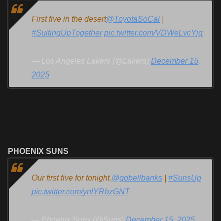
First five in the desert
@ToyotaSoCal
|
#SuitingUpTogether
pic.twitter.com/VDWeLvcYjq
— Los Angeles Lakers (@Lakers)
December 15,
2025
PHOENIX SUNS
Our first five for tonight.
@gobellbanks
|
#SunsUp
pic.twitter.com/ynlYRbzGNT
— Phoenix Suns (@Suns)
December 15, 2025