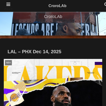
CroroLAb
メニュー
CroroLAb
LAL – PHX Dec 14, 2025
NBA