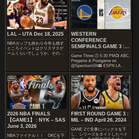
LAL – UTA Dec 18, 2025
WESTERN
CONFERENCE
NBAカップも終わり今年も残す
SEMIFINALS GAME 3 :
ところイベントはクリスマスゲ
GSW – LAL MAY 6, 2023
ームくらいでしょうか。その後
Game Three.🕖 5:30 PM📺 ABC,
シーズンは苛烈を極めていくで
Pregame & Postgame on
しょうｗ 楽しみですね～
@SpectrumSN📻 ESPN LA
STARTERSLOS ANGELES
710/KWKW (S)— Los Angeles
LAKERSStarting us off
Lakers (@Lakers) May 6, ...
tonight@T...
NBA
NBA
2026 NBA FINALS
FIRST ROUND GAME 3 :
【GAME1】 : NYK – SAS
MIL – IND April 26, 2024
June 3, 2026
GANE 2で見事にバックスを下
し、シリーズをタイトしたペイ
NBAファイナル！！ OKCを下