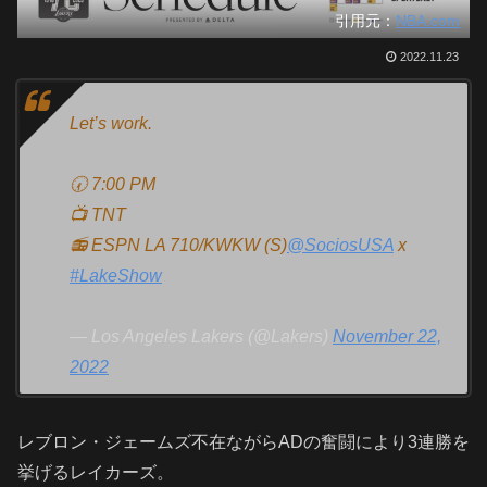
引用元：
NBA.com
2022.11.23
Let’s work.
🕢 7:00 PM
📺 TNT
📻 ESPN LA 710/KWKW (S)
@SociosUSA
x
#LakeShow
— Los Angeles Lakers (@Lakers)
November 22,
2022
レブロン・ジェームズ不在ながらADの奮闘により3連勝を
挙げるレイカーズ。