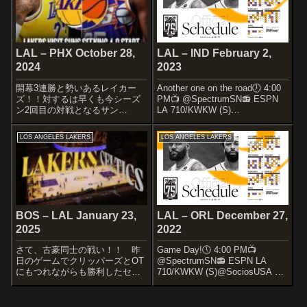
pic.twitter.com/J...
LAL – PHX October 28,
LAL – IND February 2,
2024
2023
開幕3連勝と勢いあるレイカー
Another one on the road🕖 4:00
ズ！！対するは早くも今シーズ
PM📺 @SpectrumSN📻 ESPN
ン2回目の対戦となるサン
LA 710/KWKW (S)
ズ！！ 前回ゲームは最終Qで
@SociosUSA x #LakeShow—
一気に差をつけました！！ 今
Los Angeles Lakers (@Lakers)...
LOS ANGELES LAKERS
LOS ANGELES LAKERS
シーズンのレイカーズはADの安
定したパフォーマンスに加えて
終盤の強さが光りますよね～
STARTERSLO...
BOS – LAL January 23,
LAL – ORL December 27,
2025
2022
さて、古豪同士の戦い！！ 昨
Game Day!🕔 4:00 PM📺
日のゲームでクリッパーズとOT
@SpectrumSN📻 ESPN LA
にもつれながらも勝利したセル
710/KWKW (S)@SociosUSA x
ティックスを、同じくLAでレイ
#LakeShow— Los Angeles
カーズが迎え打ちます！
Lakers (@Lakers) December 27,
STARTERSBOSTON
2...