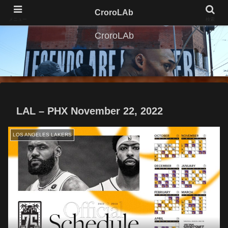
CroroLAb
メニュー
検索
CroroLAb
LAL – PHX November 22, 2022
LOS ANGELES LAKERS