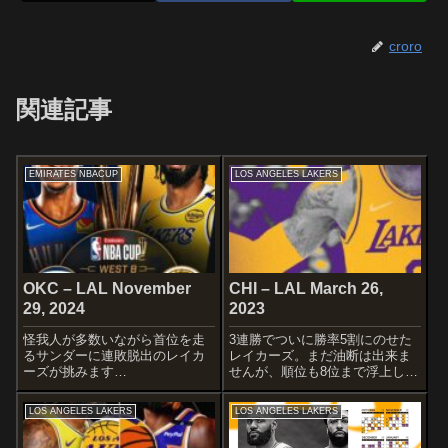
croro
関連記事
EMIRATES NBACUP
LOS ANGELES LAKERS
OKC – LAL November
CHI – LAL March 26,
29, 2024
2023
怪我人が多数いながら首位を走
3連勝でついに勝率5割にのせた
るサンダーに連敗脱出のレイカ
レイカーズ。まだ油断は出来ま
ーズが挑みます
せんが、順位も8位まで浮上しま
wSTARTERSOKLAHOMA CITY
した！レブロンの復帰ゲームで
THNDER Shai Gilgeous-
もあるため、このまま勢いを維
LOS ANGELES LAKERS
LOS ANGELES LAKERS
Alexander Cason Wallace
持したいところですね！
Luguentz Dort Jal...
Officially Official