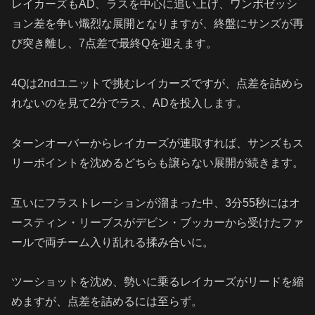
レイカーズもAD、ラスを中心に追い上げ、ワンポゼッシ
ョン差を争い熾烈な展開となりますが、終盤にサンズが再
び突き離し、7点差で最終Qを迎えます。
4Qは2ndユニットで挑むレイカーズですが、点差を詰めら
れないのを見て2分でラス、ADを投入します。
ターンオーバーからレイカーズが連取すれば、サンズもス
リーポイントを沈めるどちらも譲らない展開が続きます。
互いにフラストレーションが溜まった中、3分55秒にはオ
ースティン・リーブスがデビン・ブッカーから受けたファ
ールで両チーム入り乱れる揉み合いに。
ツーショットを沈め、勢いに乗るレイカーズがリードを縮
めますが、点差を詰めるには至らず。