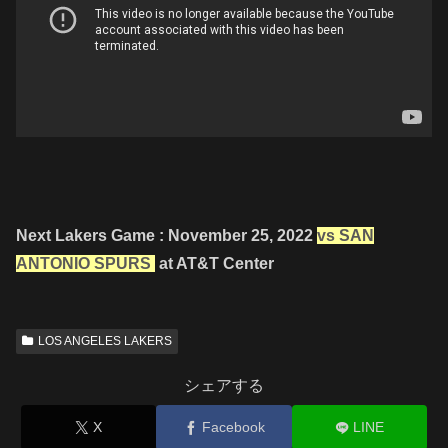
Next Lakers Game : November 25, 2022
vs SAN
ANTONIO SPURS
at AT&T Center
LOS ANGELES LAKERS
シェアする
X
Facebook
LINE