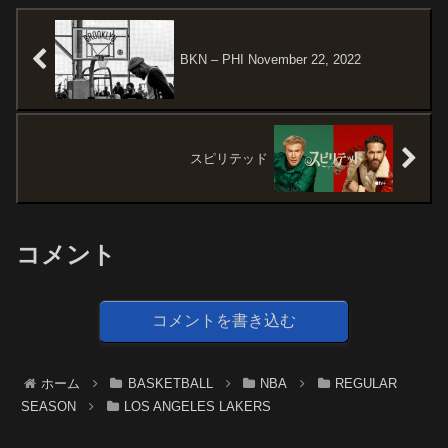
CELTICSDerrick WhiteDrue
HolidayJale...
BKN – PHI November 22, 2022
スピリテッド
コメント
コメントを書き込む
ホーム
BASKETBALL
NBA
REGULAR
SEASON
LOS ANGELES LAKERS