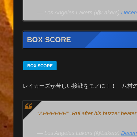
— Los Angeles Lakers (@Lakers)
Decem
BOX SCORE
BOX SCORE
レイカーズが苦しい接戦をモノに！！ 八村
“AHHHHHH” -Rui after his buzzer beate
— Los Angeles Lakers (@Lakers)
Decem