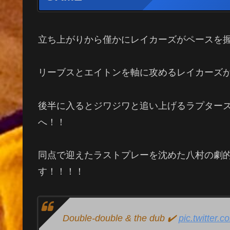
立ち上がりから僅かにレイカーズがペースを
リーブスとエイトンを軸に攻めるレイカーズ
後半に入るとジワジワと追い上げるラプター
へ！！
同点で迎えたラストプレーを沈めた八村の劇
す！！！！
Double-double & the dub ✔️
pic.twitter.