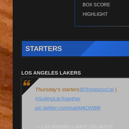
BOX SCORE
HIGHLIGHT
STARTERS
LOS ANGELES LAKERS
Thursday’s starters
@ToyotaSoCal
|
#SuitingUpTogether
pic.twitter.com/nabM6ORBfk
— Los Angeles Lakers (@Lakers)