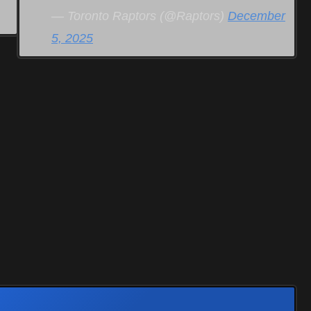
— Toronto Raptors (@Raptors)
December
5, 2025