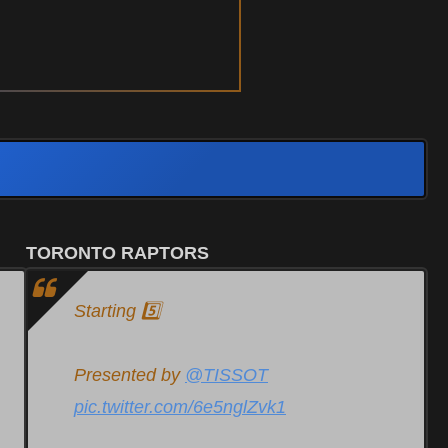
TORONTO RAPTORS
Starting 5️⃣
Presented by
@TISSOT
pic.twitter.com/6e5nglZvk1