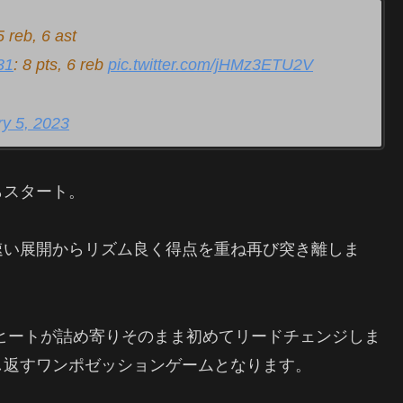
5 reb, 6 ast
31
: 8 pts, 6 reb
pic.twitter.com/jHMz3ETU2V
y 5, 2023
らスタート。
速い展開からリズム良く得点を重ね再び突き離しま
とヒートが詰め寄りそのまま初めてリードチェンジしま
し返すワンポゼッションゲームとなります。