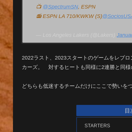
📺
@SpectrumSN
, ESPN
📻 ESPN LA 710/KWKW (S)
@SociosUS
— Los Angeles Lakers (@Lakers)
Januar
2022ラスト、2023スタートのゲームをレ
カーズ。 対するヒートも同様に2連勝と同様
どちらも低迷するチームだけにここで勢いを
目
STARTERS