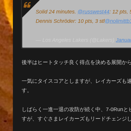
Solid 24 minutes.
@russwest44
: 12 pts, 
Dennis Schröder: 10 pts, 3 stl
@nolimittb
— Los Angeles Lakers (@Lakers)
Januar
後半はヒートタッチ良く得点を決める展開か
一気にタイスコアとしますが、レイカーズも
す。
しばらく一進一退の攻防が続く中、7-0Run
すが、すぐさまレイカーズもリードチェンジ