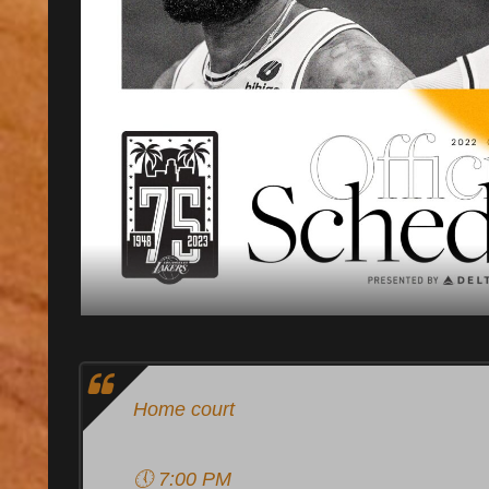
Home court
🕔 7:00 PM