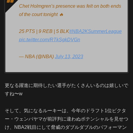
Chet Holmgren’s presence was felt on both ends
of the court tonight 🔥
25 PTS | 9 REB | 5 BLK
#NBA2KSummerLeague
pic.twitter.com/RTkSgkDVGn
— NBA (@NBA)
July 13, 2023
更なる躍進に期待したい選手がたくさんいるのは嬉しいで
すね〜w
そして、気になるルーキーは、今年のドラフト1位ビクタ
ー・ウェンバヤマが前評判に違わぬポテンシャルを見せつ
け、NBA2戦目にして脅威のダブルダブルのパフォーマン