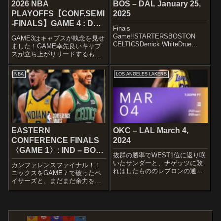
2026 NBA
BOS – DAL January 25,
PLAYOFFS【CONF.SEMI
2025
-FINALS】GAME 4 : DET
Finals
– CLE May 11, 2026
Game!!STARTERSBOSTON
GAME3はキャブスが執念を見せ
CELTICSDerrick WhiteDrue
ました！GAME幸先良いキャブ
HolidayJalen BrownJayson
スが立ち上がりリードするもの
TatumKristaps
の、ピストンズもしっかり対応
PorzingisTonight's Starting ...
し、2Qにかけてリードを掴みま
NBA
LOS ANGELES LAKERS
す。互いに譲らず一進一退の攻
防で後半を迎えると、ミッチェ
ル&ハーデンが躍動するキャブス
が抜け...
EASTERN
OKC – LAL March 4,
CONFERENCE FINALS
2024
〈GAME 1〉: IND – BOS
抜群の勝率でWEST1位に返り咲
May 21, 2024
いたサンダーと、ナゲッツに敗
カンファレンスファイナル！！
れはしたもののレブロンの通算4
ニックスをGAME７で破ったペ
万点達成もあり盛り上がるレイ
イサーズと、まだまだ余力を感
カーズの一戦です。
じさせるセルティックスの一戦
STARTERSOKLAHOMA CITY
です！！STARTERSINDIANA
THUNDERLuguentz DortJalen
PACERSTyrese
Will...
HaliburtonPascal SiakamAaron
...