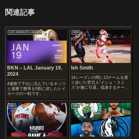
関連記事
LOS ANGELES LAKERS
NBA
BKN – LAL January 19,
Ish Smith
2024
14シーズンの間に13チームを渡
り歩いた苦労人”イシュ・スミ
4連敗で下位に沈んでいるネッツ
ス”が遂に引退。低迷するチーム
と連勝で勝率を5割に戻したレイ
を救う堅実なポイントガードと
カーズの一戦です。
して長きに渡って活躍し、八村
STARTERSBROOKLYN
塁とウィザーズ時代に共闘する
NETSSpencer DinwiddieMikal
NBA
NBA
などNBAファンには印象深い選
BridgesDorian Finney-SmithNic
手ですよね〜DETAILWikipe...
Claxton...