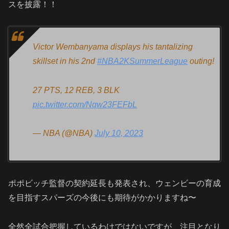
スを披露！！
Victor Wembanyama displays his tantalizing
skillset in his 2nd
#NBA2KSummerLeague
outing!
27 PTS, 12 REB, 3 BLK
pic.twitter.com/Nqw23FEFbL
— NBA (@NBA)
July 10, 2023
ポポビッチ監督の契約延長も発表され、ウェンビーの育成
を目指すスパーズの今後にも期待がかかりますね〜
全然全試合把握しているわけではないですが、注目となり