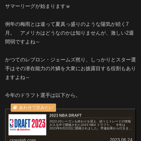
サマーリーグが始まりますｗ
例年の梅雨とは違って夏真っ盛りのような陽気が続く7
月。 アメリカはどうなのかは知りませんが、激しい2週
間弱ですよね～
かつてのレブロン・ジェームズ然り、しっかりとスター選
手はその潜在能力の片鱗を大衆にお披露目する役割もあり
ますよね～
今年のドラフト選手は以下から。
2023 NBA DRAFT
2022-23シーズンも終わりを迎え、続々とトレードの情報
が入る中で開催された2023 NBA ドラフト。 今年は
2023年6月22日に開催されました。早速結果から行きまし
ょう！The 2023 #NBADraft presented by...
2023.06.24
crorolab.com