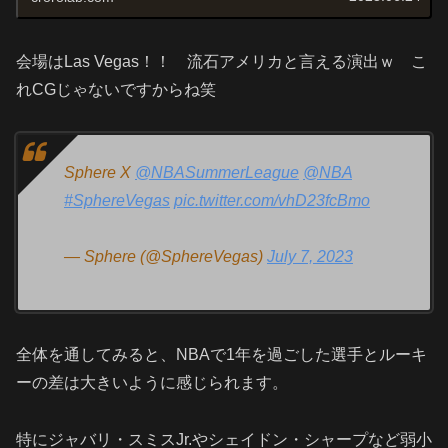
会場はLas Vegas！！ 流石アメリカと言える演出ｗ こ
れCGじゃないですからね笑
Sphere X
@NBASummerLeague
@NBA
#SphereVegas
pic.twitter.com/vhD23fcBmo
— Sphere (@SphereVegas)
July 7, 2023
全体を通してみると、NBAで1年を過ごした選手とルーキ
ーの差は大きいように感じられます。
特にジャバリ・スミスJr.やシェイドン・シャープなど弱小