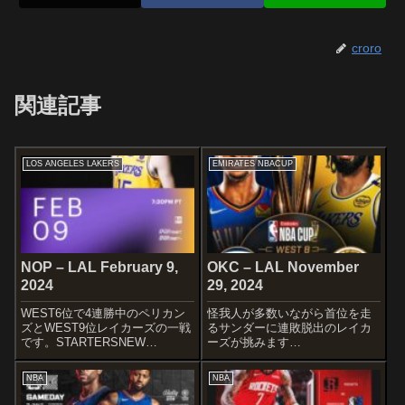
croro
関連記事
LOS ANGELES LAKERS
EMIRATES NBACUP
NOP – LAL February 9,
OKC – LAL November
2024
29, 2024
WEST6位で4連勝中のペリカン
怪我人が多数いながら首位を走
ズとWEST9位レイカーズの一戦
るサンダーに連敗脱出のレイカ
です。STARTERSNEW
ーズが挑みます
ORLEANS PELICANSBrandon
wSTARTERSOKLAHOMA CITY
IngramZion WilliamsonJonas
THNDER Shai Gilgeous-
NBA
NBA
ValanciunasHerbert Jon...
Alexander Cason Wallace
Luguentz Dort Jal...