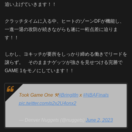
追い上げていきます！！
クラッチタイムに入る中、ヒートのゾーン
DF
が機能し、
一進一退の攻防が続きながらも遂に一桁点差に迫りま
す！！
しかし、ヨキッチが要所をしっかり締める働きでリードを
譲らず。 そのままナゲッツが強さを見せつける完勝で
GAME 1
をモノにしています！！
Took Game One ⚒
#BringItIn
x
#NBAFinals
pic.twitter.com/p2x2U4onx2
— Denver Nuggets (@nuggets)
June 2, 2023