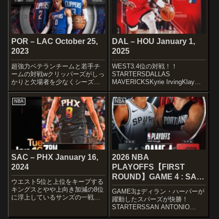
POR – LAC October 25,
DAL – HOU January 1,
2023
2025
超強力ベテランチームと若手チ
WEST3.4位の対戦！！
ームの対戦wクリッパーズがしっ
STARTERSDALLAS
かりと欠場者を少なくシーズン
MAVERICKSKyrie IrvingKlay
送れればめちゃくちゃ強いと思
ThompsonSpencer DinwiddieP.J.
うんですけど、今シーズンはど
WashingtonDereck Lively
NBA
NBA
うでしょう。 頑張って欲しい
IITonight’s ...
ですね〜STARTERSPORTLAND
TRAIL BLAZERSM...
SAC – PHX January 16,
2026 NBA
2024
PLAYOFFS【FIRST
ROUND】GAME 4 : SAS
ウエスト5位と上位をキープする
– POR Apr 26, 2026
キングスとやや上向き加減の8位
GAME3はディラン・ハーパーが
に浮上しているサンズの一戦で
躍動したスパーズが快勝！
す。STARTERSSACRAMENTO
STARTERSSAN ANTONIO
KINGSDe’Aaron FoxKevin
SPURSLET'S GO 🔥