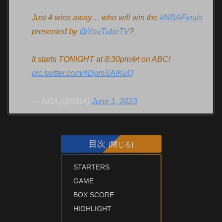
Just 4 wins away… who will win the
#NBAFinals
presented by
@YouTubeTV
?
It starts TONIGHT at 8:30pm/et on ABC!
pic.twitter.com/4DpmSAIKuQ
— NBA (@NBA)
June 1, 2023
目次
STARTERS
GAME
BOX SCORE
HIGHLIGHT