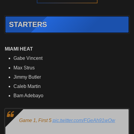
STARTERS
MIAMI HEAT
Gabe Vincent
Max Strus
Jimmy Butler
Caleb Martin
Bam Adebayo
Game 1, First 5
pic.twitter.com/FGeAh91wOw