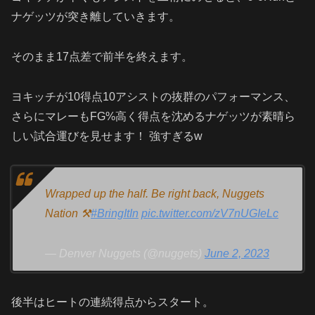
ナゲッツが突き離していきます。
そのまま
17
点差で前半を終えます。
ヨキッチが
10
得点
10
アシストの抜群のパフォーマンス、
さらにマレーも
FG%
高く得点を沈めるナゲッツが素晴ら
しい試合運びを見せます！
強すぎる
w
Wrapped up the half. Be right back, Nuggets
Nation ⚒
#BringItIn
pic.twitter.com/zV7nUGIeLc
— Denver Nuggets (@nuggets)
June 2, 2023
後半はヒートの連続得点からスタート。