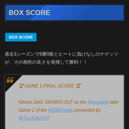
BOX SCORE
BOX SCORE
過去3
シーズンで
6
勝
0
敗とヒートに負けなしのナゲッツ
が、その相性の良さを発揮して勝利！！
🏆 GAME 1 FINAL SCORE 🏆
Nikola Jokic SHOWS OUT as the
@nuggets
take
Game 1 of the
#NBAFinals
presented by
@YouTubeTV
!