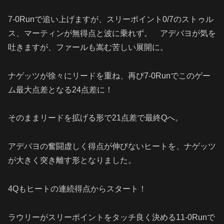
7-0Run
で追い上げますが、スリーポイント
0/7
のストゥル
ス、マーティンが無得点と波に乗れず。 アデバヨが気を
吐きますが、ファールも嵩む苦しい展開に。
ナゲッツが徐々にリードを重ね、再び
7-0Run
でこのゲー
ム最大点差となる
24
点差に！
そのままリードを拡げる形で
21
点差で最終
Q
へ。
アデバヨの奮闘虚しく得点が伸びないヒートを、ナゲッツ
が大きく突き離す形となりました。
4Q
もヒートの連続得点からスタート！
ラウリーがスリーポイントをタッチ良く決める
11-0Run
で