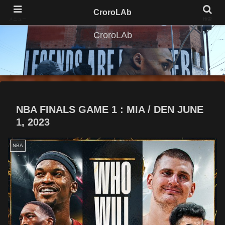
CroroLAb
メニュー
検索
CroroLAb
NBA FINALS GAME 1 : MIA / DEN JUNE
1, 2023
NBA