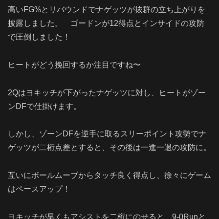
高い
FG%
とリバウンドでナゲッツが抜群の立ち上がりを
披露しました。 ゴードンが
12
得点とインサイドの攻防
で圧倒しました！
ヒートがどう挽回するか注目ですね〜
2Q
はヨキッチが下がったナゲッツに対し、ヒートがゾー
ン
DF
で仕掛けます。
しかし、ゾーン
DF
を逆手に取るスリーポイント攻勢でナ
ゲッツが二桁点差とすると、その後は一進一退の攻防に。
互いにボールムーブからタッチ良く得点し、徐々にゲーム
はペースアップ！
ヨキッチが早くもアシストを二桁にのせると、
9-0Run
と