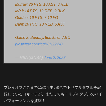
Murray: 26 PTS, 10 AST, 6 REB
MPJ: 14 PTS, 13 REB, 2 BLK
Gordon: 16 PTS, 7-10 FG
Bam: 26 PTS, 13 REB, 5 AST
Game 2: Sunday, 8pm/et on ABC
pic.twitter.com/icgK8N22WB
— NBA (@NBA)
June 2, 2023
プレイオフここまで
15
試合中
8
試合でトリプルダブルを記
録しているヨキッチが、またしてもトリプルダブルのハイ
パフォーマンスを披露！