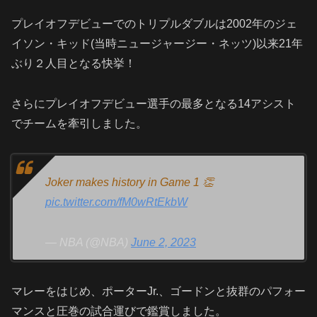
プレイオフデビューでのトリプルダブルは2002年のジェ
イソン・キッド(当時ニュージャージー・ネッツ)以来21年
ぶり２人目となる快挙！
さらにプレイオフデビュー選手の最多となる
14
アシスト
でチームを牽引しました。
Joker makes history in Game 1 👏
pic.twitter.com/fM0wRtEkbW
— NBA (@NBA)
June 2, 2023
マレーをはじめ、ポーターJr.、ゴードンと抜群のパフォー
マンスと圧巻の試合運びで鑑賞しました。