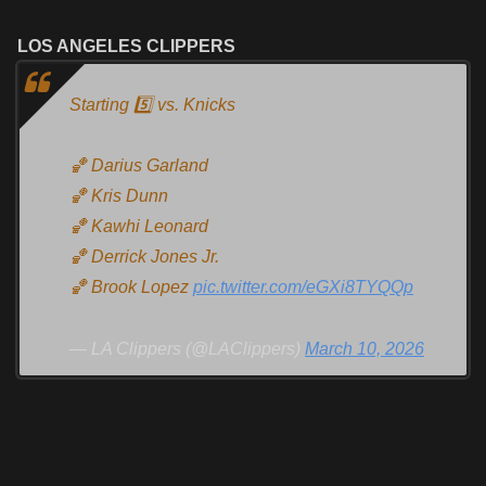
LOS ANGELES CLIPPERS
Starting 5️⃣ vs. Knicks
🏀 Darius Garland
🏀 Kris Dunn
🏀 Kawhi Leonard
🏀 Derrick Jones Jr.
🏀 Brook Lopez
pic.twitter.com/eGXi8TYQQp
— LA Clippers (@LAClippers)
March 10, 2026