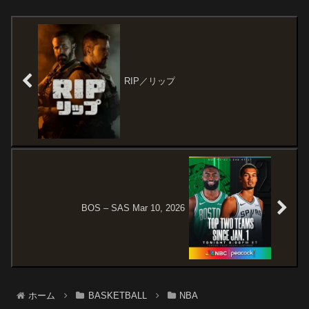
STARTERSTORONTO
— Minnesota Timbe...
RAPTORSScottie BarnesRJ
Barr...
RIP／リップ
BOS – SAS Mar 10, 2026
ホーム
BASKETBALL
NBA