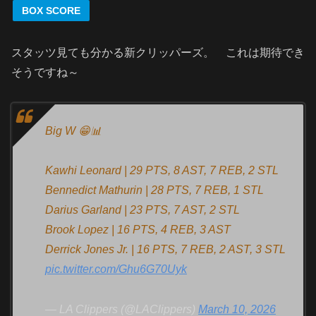
BOX SCORE
スタッツ見ても分かる新クリッパーズ。 これは期待でき
そうですね～
Big W 😁📊
Kawhi Leonard | 29 PTS, 8 AST, 7 REB, 2 STL
Bennedict Mathurin | 28 PTS, 7 REB, 1 STL
Darius Garland | 23 PTS, 7 AST, 2 STL
Brook Lopez | 16 PTS, 4 REB, 3 AST
Derrick Jones Jr. | 16 PTS, 7 REB, 2 AST, 3 STL
pic.twitter.com/Ghu6G70Uyk
— LA Clippers (@LAClippers)
March 10, 2026