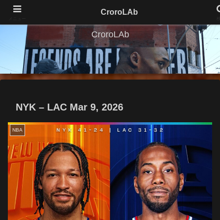
CroroLAb
メニュー
CroroLAb
NYK – LAC Mar 9, 2026
NBA