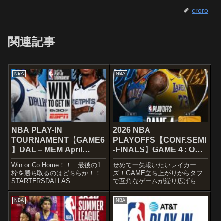
croro
関連記事
NBA
NBA
NBA PLAY-IN
2026 NBA
TOURNAMENT【GAME6
PLAYOFFS【CONF.SEMI
】DAL – MEM April
-FINALS】GAME 4 : OKC
18,2025
– LAL May 11, 2026
Win or Go Home！！ 最後の1
せめて一矢報いたいレイカー
枠を勝ち取るのはどちらか！！
ズ！GAME立ち上がりからタフ
STARTERSDALLAS
で互角なゲームが繰り広げられ
MAVERICKSKlay ThompsonNaji
ますが、2Qに抜け出したOKCが
MarshallPJ WashingtonAnthony
リードして折り返します。後半
NBA
NBA
DavisDereck Li...
は10ポイントゲームで推移する
も、徐々にレイカーズが挽
回！ それでもクラッチタイム