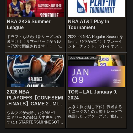
を目処に再び抜...
NBA 2K26 Summer
NBA AT&T Play-In
League
Tournament
ドラフトも終わり新シーズンの
2022-23 NBA Regular Seasonを
幕開け！！サマーリーグが7/10
終え、順位が確定！！プレーイ
～7/20で開催されます！！ inラ
ントーナメント、プレイオフは
スベガス！！ いいですね～ｗ
以下のラインアップに。
NBA 2K26 Summer LeagueNBA
SCHEDULEThe 2023 AT&T
NBA
LOS ANGELES LAKERS
2K26 Summer League is almost
NBA Play-In Tournament
her...
schedule ...
2026 NBA
TOR – LAL January 9,
PLAYOFFS【CONF.SEMI
2024
-FINALS】GAME 2 : MIN
大きく負け越し下位に低迷する
– SAS May 6, 2026
もニックスとの大型トレードで
ウルブズが先勝したGAME1。
挽回したラプターズと、奮わな
エドワーズの膝は大丈夫そうで
いながらも前回ゲームで強敵ク
すね！STARTERSMINNESOTA
リッパーズを下したレイカーズ
TIMBERWOLVESGAME TWO’S
の一戦です。
🖐️ pic.twitter.com/JyLBP0NWVn