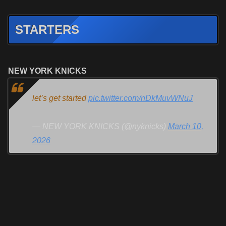
STARTERS
NEW YORK KNICKS
let’s get started
pic.twitter.com/nDkMuvWNuJ
— NEW YORK KNICKS (@nyknicks)
March 10,
2026