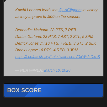
Kawhi Leonard leads the
@LAClippers
to victory
as they improve to .500 on the season!
Bennedict Mathurin: 28 PTS, 7 REB
Darius Garland: 23 PTS, 7 AST, 2 STL, 5 3PM
Derrick Jones Jr.: 16 PTS, 7 REB, 3 STL, 2 BLK
Brook Lopez: 16 PTS, 4 REB, 3 3PM
https://t.co/aitU8LjkyF
pic.twitter.com/DkWsfzDkbS
— NBA (@NBA)
March 10, 2026
BOX SCORE