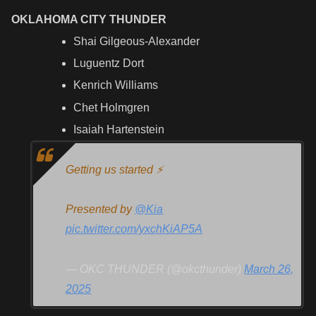
OKLAHOMA CITY THUNDER
Shai Gilgeous-Alexander
Luguentz Dort
Kenrich Williams
Chet Holmgren
Isaiah Hartenstein
Getting us started ⚡️
Presented by
@Kia
pic.twitter.com/yxchKiAP5A
— OKC THUNDER (@okcthunder)
March 26,
2025