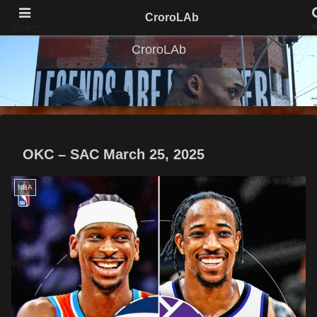
CroroLAb
メニュー
CroroLAb
OKC – SAC March 25, 2025
NBA