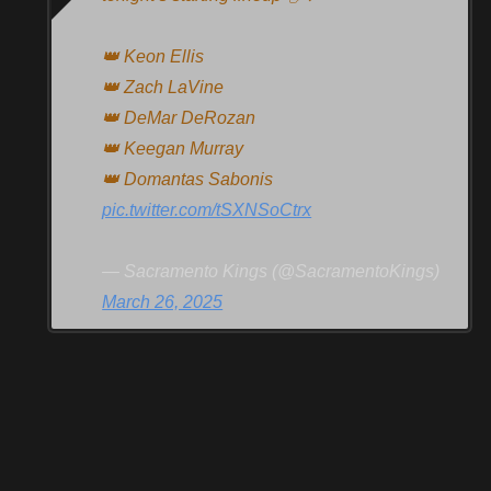
👑 Keon Ellis
👑 Zach LaVine
👑 DeMar DeRozan
👑 Keegan Murray
👑 Domantas Sabonis
pic.twitter.com/tSXNSoCtrx
— Sacramento Kings (@SacramentoKings)
March 26, 2025