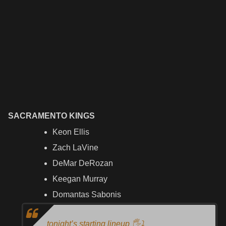
SACRAMENTO KINGS
Keon Ellis
Zach LaVine
DeMar DeRozan
Keegan Murray
Domantas Sabonis
tonight’s starting lineup 🖐️⤵️