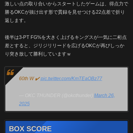
激しい点の取り合いからスタートしたゲームは、得点力で
勝るOKCが抜け出す形で貫録を見せつける22点差で折り
返します。
後半は3-PT FG%を大きく上げるキングスが一気に二桁点
差とすると、ジリジリリードを広げるOKCが再びしっか
り突き放して勝利していますｗ
60th W ✔️
pic.twitter.com/KmTEaOBz77
— OKC THUNDER (@okcthunder)
March 26,
2025
BOX SCORE