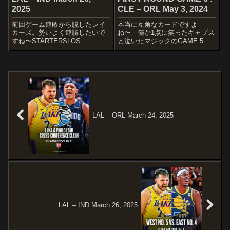
2025
CLE – ORL May 3, 2024
前回ゲーム連敗から脱したレイ
本当に互角なカードですよ
カーズ。勢いよく連勝したいで
ね〜 僅か1点に笑ったキャブス
すね〜STARTERSLOS
と泣いたマジックのGAME 5 さ
ANGELES LAKERS Rui
ぁ、激戦必至の好カードの行方
Hachimura LeBron James Jaxon
は...?!STARTERSCLECELAND
Hayes Austin Reaves Luka
CAVERIERSEvan
Donc...
MobleyMarcus Morris Sr....
LAL – ORL March 24, 2025
LAL – IND March 26, 2025