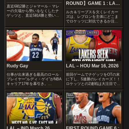
ROUND】GAME 1 : LAL
直近6戦2勝とジャマール・マレ
– HOU Apr 18, 2026
ーの欠場から勢いをなくしたナ
ルカ＆リーブスを欠くレイカー
ゲッツと、直近5戦4勝と勢いに
ズは、レブロンを主体にどこま
乗るクリッパーズの一戦です。
でロケッツに対抗できるか注目
STARTERSDEVER
です！！ 昨年も強かったロケ
NUGGETSReggie
ッツにKDが加わってますから
NBA
LOS ANGELES LAKERS
JacksonKentavious Caldwell-
ね〜STARTERSLOS ANGELES
PopeJus...
LAKERSTipping off the postse...
Rudy Gay
LAL – HOU Mar 16, 2026
仕事が出来過ぎる最高のロール
前回ゲームでナゲッツをOTの末
プレイヤー“ルディ・ゲイ”がNBA
に下し、5連勝のレイカーズ！！
キャリア17年を幕引き。
ロケッツとの2連戦は大注目です
DETAILWikipedia Instagram
ね～ ここも連勝するようなこ
X NBA.com
とがあれば一気に膠着する順位
LOS ANGELES LAKERS
NBA
Basketball-Reference.com高
争いから抜け出します！！そし
校・...
てロケッツから粋な映像もｗ
Generational greatn...
LAL – IND March 26,
FIRST ROUND GAME 6 :