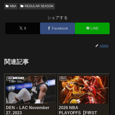
NBA
REGULAR SEASON
シェアする
X
Facebook
LINE
croro
関連記事
NBA
NBA
DEN – LAC November
2026 NBA
27, 2023
PLAYOFFS【FIRST