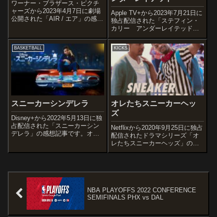
ワーナー・ブラザース・ピクチ
ャーズから2023年4月7日に劇場
Apple TV+から2023年7月21日に
公開された「AIR / エア」の感想
独占配信された「ステフィン・
記事です。ナイキのバスケット
カリー アンダーレイテッド」
シューズ“エア・ジョーダン”誕生
の感想記事です。NBAが誇るス
の物語を描く作品です。オスス
ーパースター”ステフィン・カリ
BASKETBALL
KICKS
メ度あらすじ＆予告編1984
ー”のドキュメンタリー作品で
年。 業績不振のナイキのバ...
す。オススメ度あらすじ＆予告
編小柄なカレッジ選手が、...
スニーカーシンデレラ
オレたちスニーカーヘッ
ズ
Disney+から2022年5月13日に独
占配信された「スニーカーシン
Netflixから2020年9月25日に独占
デレラ」の感想記事です。オス
配信されたドラマシリーズ「オ
スメ度あらすじ＆予告編エル
レたちスニーカーヘッズ」の感
は、亡き母が遺した靴屋で、意
想記事です。オススメ度あらす
地悪な継父と義理の兄弟たちと
じ結婚し子供も産まれ日々の生
ともに、その才能を隠しなが
活に追われていたデヴィンは、
ら、ストックボーイとして雑用
ある日思い出のスニーカーを見
業務を...
つける。そんな時にボビーと
出...
NBA PLAYOFFS 2022 CONFERENCE
SEMIFINALS PHX vs DAL