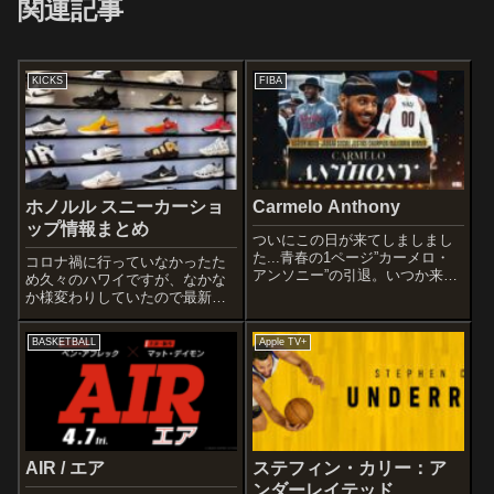
関連記事
KICKS
FIBA
ホノルル スニーカーショ
Carmelo Anthony
ップ情報まとめ
ついにこの日が来てしましまし
た...青春の1ページ”カーメロ・
コロナ禍に行っていなかったた
アンソニー”の引退。いつか来る
め久々のハワイですが、なかな
のはわかっていたものの、やは
か様変わりしていたので最新ス
り感慨深いものがありますね～
ニーカー情報記事を作成しまし
10x NBA All-Star, 6x All-NBA
た！！ホノルル地区からChamps
BASKETBALL
Apple TV+
selection, 9th mo...
が姿を消し、Flight23もいつの間
にやら無くなってしまいまし
た... お得意様だったのです...
AIR / エア
ステフィン・カリー：ア
ンダーレイテッド