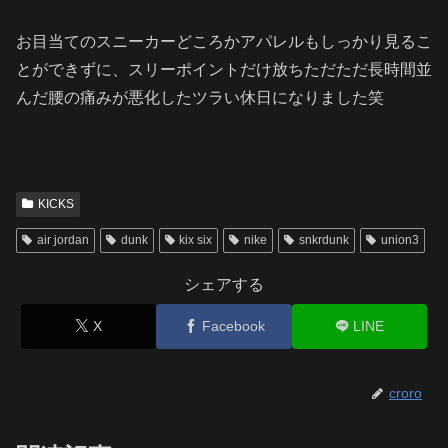
お目当てのスニーカーどころかアパレルもしっかり見るこ
とができずに、スリーポイントだけ放ちただただ長時間並
んだ腰の痛みが悪化したツラい休日になりました笑
KICKS
air jordan
dunk
kix six
nike
snkrdunk
union3
シェアする
X
Facebook
LINE
croro