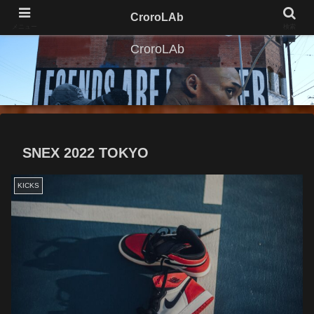
CroroLAb
メニュー
検索
CroroLAb
SNEX 2022 TOKYO
KICKS