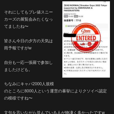
それにしてもプレ値スニー
カーズの展覧会みたくなっ
てましたね〜
皆さん今日の夕方の天気は
雨予報ですがw
自分も一応一張羅で参加し
ましたけども。
ちなみにキャパ2000人規模
のところに8000人という運営の暴挙によりクソイベ認定
の模様ですね〜
文句を言いながら並んでいる人が物凄く多かったですw