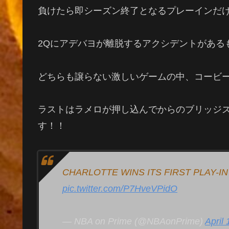
負けたら即シーズン終了となるプレーインだ
2Qにアデバヨが離脱するアクシデントがある
どちらも譲らない激しいゲームの中、コービ
ラストはラメロが押し込んでからのブリッジ
す！！
CHARLOTTE WINS ITS FIRST PLAY-IN
pic.twitter.com/P7HveVPidO
— NBA on Prime (@NBAonPrime)
April