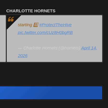
CHARLOTTE HORNETS
starting 5️⃣
#ProtectTheHive
pic.twitter.com/cUz8H0bgRB
— Charlotte Hornets (@hornets)
April 14,
2026