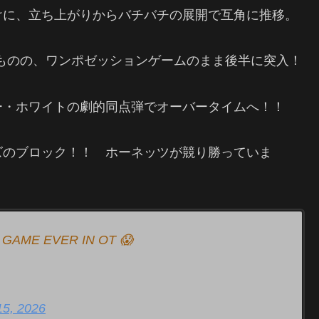
けに、立ち上がりからバチバチの展開で互角に推移。
ものの、ワンポゼッションゲームのまま後半に突入！
ー・ホワイトの劇的同点弾でオーバータイムへ！！
ズのブロック！！ ホーネッツが競り勝っていま
 GAME EVER IN OT 😱
 15, 2026