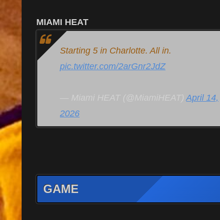
MIAMI HEAT
Starting 5 in Charlotte. All in.
pic.twitter.com/2arGnr2JdZ
— Miami HEAT (@MiamiHEAT)
April 14,
2026
GAME