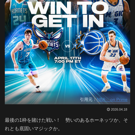
引用元：
NBA on Prime
2026.04.18
最後の1枠を賭けた戦い！ 勢いのあるホーネッツか、そ
れとも底固いマジックか。