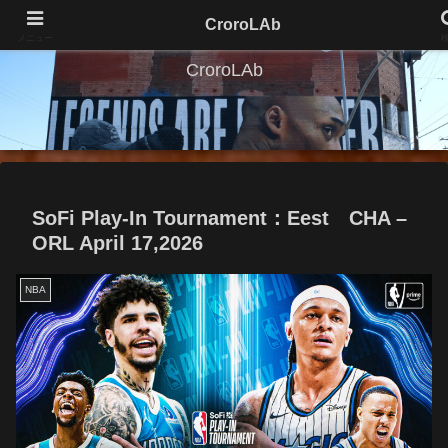
CroroLAb
メニュー
CroroLAb
SoFi Play-In Tournament：Eest CHA –
ORL April 17,2026
NBA