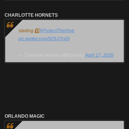
CHARLOTTE HORNETS
starting 5️⃣
#ProtectTheHive
pic.twitter.com/925JjTrx0i
— Charlotte Hornets (@hornets)
April 17, 2026
ORLANDO MAGIC