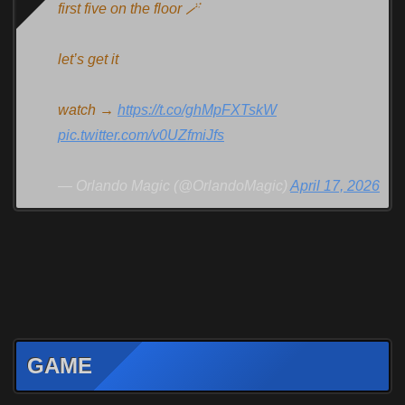
first five on the floor 🪄
let’s get it
watch →
https://t.co/ghMpFXTskW
pic.twitter.com/v0UZfmiJfs
— Orlando Magic (@OrlandoMagic)
April 17, 2026
GAME