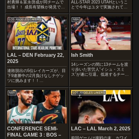
村勇輝＆富永啓成が同チームで
ALL-STAR 2023 UTAHというこ
出場！！ 成長有望株が発見でき
とで今年はユタで実施されてい
るかもしれないですね～TEAMG
ます♪4チームに分かれてのミニ
リーグのトップの中での躍動に
トーナメントですが、さてさて
LOS ANGELES LAKERS
NBA
期待したいですね〜GAME 1 :
気になるチーム分けは以下か
TEAM BLAXTON vs TEAM EYL
ら。個人的にはジョアキム・ノ
ほーう、中...
アにニヤリとしてしまうと...
LAL – DEN February 22,
Ish Smith
2025
14シーズンの間に13チームを渡
り歩いた苦労人”イシュ・スミ
連敗脱出の5位レイカーズが、目
ス”が遂に引退。低迷するチーム
下9連勝中の2月負けなしナゲッ
を救う堅実なポイントガードと
ツに挑みます！！
して長きに渡って活躍し、八村
STARTERSLOS ANGELES
塁とウィザーズ時代に共闘する
LAKERSRui HachimuraLeBron
NBA
LOS ANGELES LAKERS
などNBAファンには印象深い選
JamesJaxon HayesAustin
手ですよね〜DETAILWikipe...
ReavesLuka Do...
CONFERENCE SEMI-
LAC – LAL March 2, 2025
FINAL GAME 3 : BOS –
前回ゲームは接戦の末、カワイ