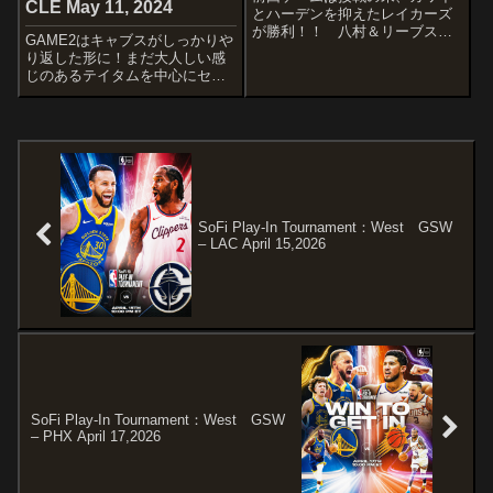
CLE May 11, 2024
とハーデンを抑えたレイカーズ
が勝利！！ 八村＆リーブスが
GAME2はキャブスがしっかりや
欠場ですが勢いを止めずに突き
り返した形に！まだ大人しい感
進んで欲しいですね～
じのあるテイタムを中心にセル
STARTERSLOS ANGELES
ティックスがどう闘うか注目で
CLIPPERSJames HardenKris
すね〜STARTERSBOSTON
DunnNorma...
CELTICSJrue HolidayDerrick
WhiteJaylen Brown...
SoFi Play-In Tournament：West GSW
– LAC April 15,2026
SoFi Play-In Tournament：West GSW
– PHX April 17,2026