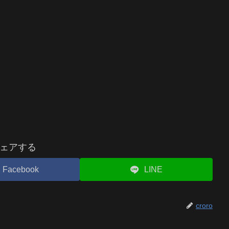
ェアする
Facebook
LINE
croro