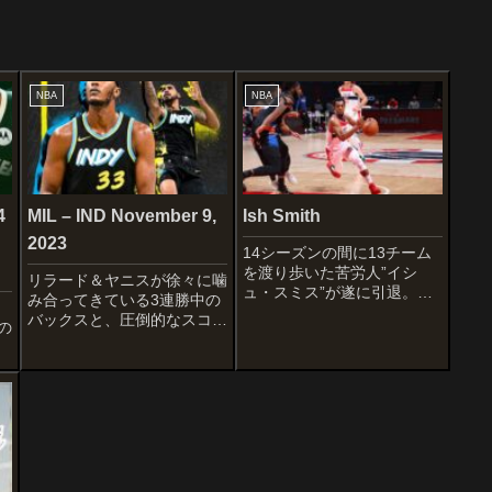
NBA
NBA
4
MIL – IND November 9,
Ish Smith
2023
14シーズンの間に13チーム
を渡り歩いた苦労人”イシ
リラード＆ヤニスが徐々に噛
ュ・スミス”が遂に引退。低
み合ってきている3連勝中の
迷するチームを救う堅実なポ
バックスと、圧倒的なスコア
の
イントガードとして長きに渡
リングゲームで大勝を重ねる
って活躍し、八村塁とウィザ
好調ペイサーズの一戦で
ーズ時代に共闘するなどNBA
す！！
ファンには印象深い選手です
STARTERSMILWAUKEE
よね〜DETAILWikipe...
BUCKSJae CrowderDamian
LillardBrook ...