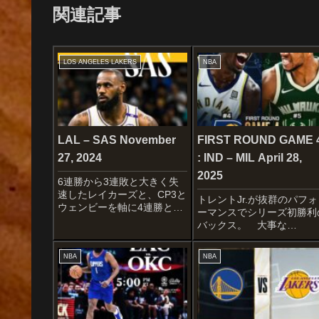
関連記事
LOS ANGELES LAKERS
NBA
LAL – SAS November
FIRST ROUND GAME 
27, 2024
: IND – MIL April 28,
2025
6連勝から3連敗と大きく失
速したレイカーズと、CP3と
トレントJr.が抜群のパフォ
ウェンビーを軸に4連勝と好
ーマンスでシリーズ初勝利
調のスパーズの一戦です。
バックス。 大事な
STARTERSLOS ANGELES
GAME4！！
LAKERSRui
STARTERSINDIANA
NBA
NBA
HachimuraLeBron
PACERSTyrese
JamesAnthony DavisDalt...
HaliburtonAndrew
NembhardAaron
NesmithPascal Sia...