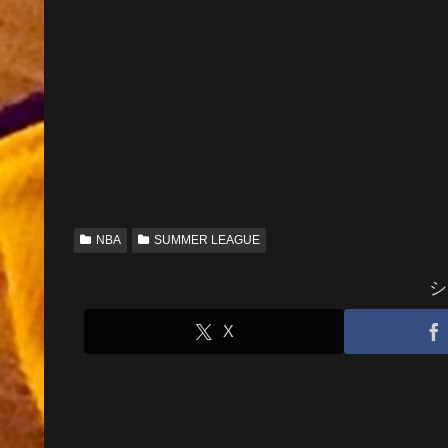
NBA
SUMMER LEAGUE
シ
X