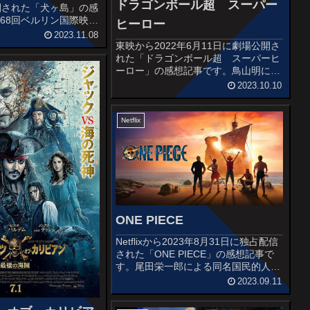
ドラゴンボール超 スーパー
開された「犬ヶ島」の感
68回ベルリン国際映画
ヒーロー
ングを飾り、アンダーソ
2023.11.08
督賞)を受賞した。全世
東映から2022年6月11日に劇場公開さ
ドル以上の興行収入を記
れた「ドラゴンボール超 スーパーヒ
ル...
ーロー」の感想記事です。鳥山明によ
る大ヒット漫画「ドラゴンボール」を
2023.10.10
原作とする劇場版アニメで、アニメ
『ドラゴンボール』シリーズの劇場版
第21作目。 2015～18年に...
Netflix
ONE PIECE
Netflixから2023年8月31日に独占配信
された「ONE PIECE」の感想記事で
す。尾田栄一郎による同名国民的人気
漫画のハリウッド実写ドラマ化作品で
2023.09.11
す。オススメ度あらすじ＆予告編世は
大海賊時代――。偉大なる海賊・赤髪