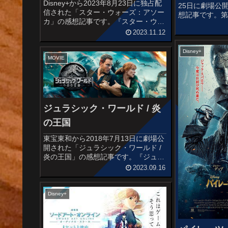
Disney+から2023年8月23日に独占配
25日に劇場公
信された「スター・ウォーズ：アソー
想記事です。第
カ」の感想記事です。『スター・ウォ
祭のオープニ
ーズ/クローン・ウォーズ』(2008)で初
ンは銀熊賞(監
2023.11.12
登場し、『スター・ウォーズ/クロー
界で6,400万
ン・ウォーズ』のテレビシリーズをは
録し、第76回ゴー
Disney+
じめとしたスピン...
MOVIE
ジュラシック・ワールド / 炎
の王国
東宝東和から2018年7月13日に劇場公
開された「ジュラシック・ワールド /
炎の王国」の感想記事です。『ジュラ
シック・ワールド』(2015)の続編で、
2023.09.16
映画「ジュラシック・パーク」シリー
ズの第5作目です。オススメ度あらす
じ＆予告編前作でハイ...
Disney+