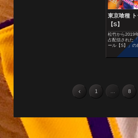
東京喰種 
【S】
松竹から2019
占配信された「
ール【S】」の
イによる大人
映画化された
ール」のシリー
です。オススメ度
前
1
…
8
へ