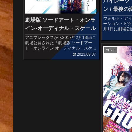
パイレーツ
ン / 最後の
ウォルト・デ
劇場版 ソードアート・オンラ
ーション・ピク
イン-オーディナル・スケール
月1日に劇場公
ツ・オブ・カリ
アニプレックスから2017年2月18日に
の感想記事で
劇場公開された「劇場版 ソードアー
ブ・カリビアン
ト・オンライン オーディナル・スケー
となる作品です
MOVIE
ル」の感想記事です。原作は川原礫に
2023.09.07
よるライトノベルで、人気テレビアニ
メ「ソードアート・オンライン」の劇
場版作品です。オススメ度あら...