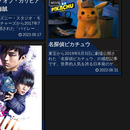
・オブ・カリビア
のシャンクスに憧...
MOVIE
海賊
ィズニー・スタジオ・モ
チャーズから2017年7
開された「パイレー
ビアン / 最後の海賊」
2023.09.17
す。『パイレーツ・オ
名探偵ピカチュウ
』シリーズの第5作目
。オススメ度あらす...
東宝から2019年5月3日に劇場公開さ
れた「名探偵ピカチュウ」の感想記事
です。世界的人気を誇る日本発のゲー
ム「ポケットモンスター」シリーズの
2023.08.31
「名探偵ピカチュウ」をハリウッドで
実写映画化した作品です。オススメ度
あらすじ＆予告編子どもの頃にポケ...