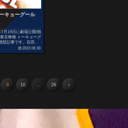
トーキョーグール
年7月19日に劇場公開/独
東京喰種 トーキョーグ
感想記事です。石田ス
気漫画を原作にした実写
2023.08.30
「東京喰種トーキョーグ
ズ第2作目となる作品
あらすじ＆...
次
9
10
…
26
へ