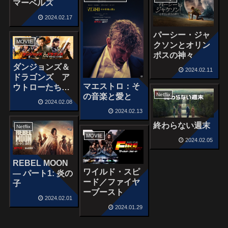
マーベルズ
2024.02.17
パーシー・ジャ
MOVIE
クソンとオリン
ポスの神々
ダンジョンズ＆
2024.02.11
ドラゴンズ ア
マエストロ：そ
ウトローたちの
Netflix
の音楽と愛と
誇り
2024.02.08
2024.02.13
終わらない週末
Netflix
MOVIE
2024.02.05
REBEL MOON
ワイルド・スピ
— パート1: 炎の
ード／ファイヤ
子
ーブースト
2024.02.01
2024.01.29