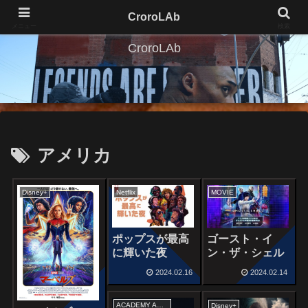
CroroLAb
メニュー
検索
CroroLAb
アメリカ
Disney+
Netflix
MOVIE
ポップスが最高
ゴースト・イ
に輝いた夜
ン・ザ・シェル
2024.02.16
2024.02.14
ACADEMY AWARDS
Disney+