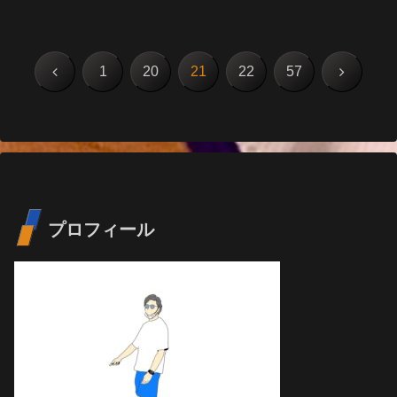
前
次
1
20
21
22
57
へ
へ
プロフィール