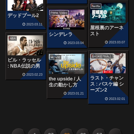
Netflix
Prime Video
デッドプール2
2023.03.11
屋根裏のアーネ
スト
シンデレラ
NBA
2023.03.07
2023.03.04
BASKETBALL
MOVIE
ビル・ラッセル
: NBA伝説の男
2023.02.23
ラスト・チャン
the upside / 人
ス : バスケ編 シ
生の動かし方
ーズン2
2023.01.21
2023.02.01