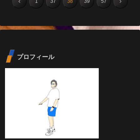
前
次
1
37
38
39
57
へ
へ
プロフィール