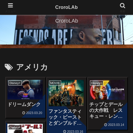
CroroLAb
メニュー
検索
CroroLAb
アメリカ
Disney+
MOVIE
Disney+
ドリームダンク
チップとデール
の大作戦 レス
ファンタスティ
2023.03.20
キュー・レンジ
ック・ビースト
ャーズ
とダンブルドア
2023.03.14
Disney+
の秘密
2023.03.16