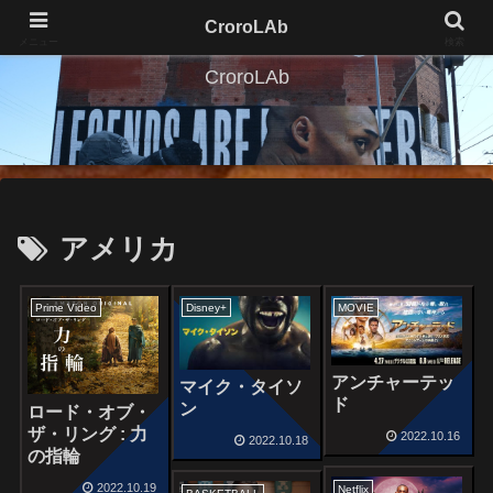
CroroLAb
メニュー
検索
CroroLAb
アメリカ
Prime Video
Disney+
MOVIE
アンチャーテッ
マイク・タイソ
ド
ン
ロード・オブ・
ザ・リング : 力
2022.10.16
2022.10.18
の指輪
2022.10.19
Netflix