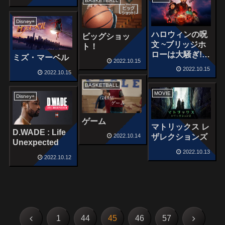
BASKETBALL
Disney+
ハロウィンの呪
ビッグショッ
文 ~ブリッジホ
ト！
ローは大騒ぎ!?
ミズ・マーベル
2022.10.15
~
2022.10.15
2022.10.15
BASKETBALL
MOVIE
Disney+
ゲーム
マトリックス レ
D.WADE : Life
2022.10.14
ザレクションズ
Unexpected
2022.10.13
2022.10.12
前
次
1
44
45
46
57