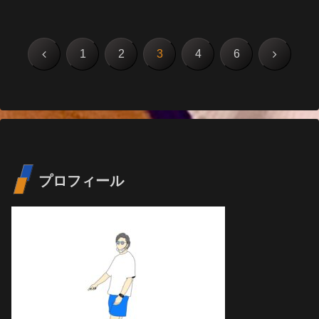
前
次
1
2
3
4
6
へ
へ
プロフィール