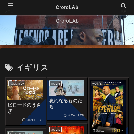
CroroLAb
メニュー
検索
CroroLAb
イギリス
Apple TV+
MOVIE
MOVIE
哀れなるものた
ビロードのうさ
ち
ぎ
2024.01.20
2024.01.30
MOVIE