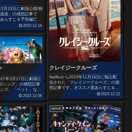
年2月23日に劇場公開/独
「湯道」の感想記事で
度あらすじ＆予告編亡き
湯「まるきん温泉」に戻
2023.12.14
家の三浦史朗は、店を切
の悟朗に、銭湯をたたん
建て替えることを...
クレイジークルーズ
グ
Netflixから2023年11月16日に独占配
17年3月17日に劇場公
信された「クレイジークルーズ」の感
NG/シング」の感想記事
想記事です。オススメ度あらすじ＆予
オンズ」「ペット」など
告編冲方優がバトラーとして働く豪華
2023.12.12
手がけるイルミネーショ
2023.12.08
クルーズ船”MSCべリッシマ”が42日間
による長編アニメーショ
に及ぶエーゲ海ツアーのため横浜から
オススメ度あらすじ＆予
出航する。 そし...
MOVIE
く似た、動...