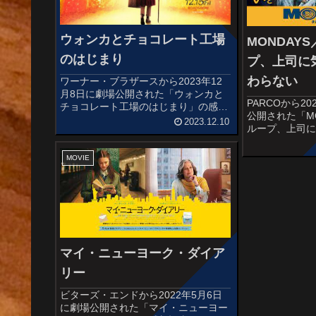
ウォンカとチョコレート工場
MONDAY
のはじまり
プ、上司に
わらない
ワーナー・ブラザースから2023年12
月8日に劇場公開された「ウォンカと
PARCOから20
チョコレート工場のはじまり」の感想
公開された「M
記事です。ロアルド・ダール原作の児
2023.12.10
ループ、上司
童小説『チョコレート工場の秘密』、
ない」の感想
ティム・バートン監督×ジョニー・デ
らすじ＆予告
ップ主演の大ヒット作「チャーリー...
MOVIE
める吉川朱海
広告代理店への転
マイ・ニューヨーク・ダイア
リー
ビターズ・エンドから2022年5月6日
に劇場公開された「マイ・ニューヨー