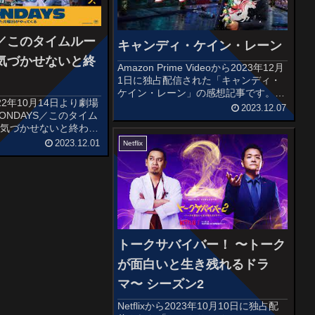
S／このタイムルー
キャンディ・ケイン・レーン
気づかせないと終
Amazon Prime Videoから2023年12月
1日に独占配信された「キャンディ・
ケイン・レーン」の感想記事です。オ
22年10月14日より劇場
ススメ度あらすじ＆予告編ご近所仲間
2023.12.07
ONDAYS／このタイム
で行われている毎年恒例のクリスマ
に気づかせないと終わら
ス・デコレーション・コンテストで優
記事です。オススメ度あ
勝することに熱意...
2023.12.01
Netflix
編小さな広告代理店に勤
は、憧れの人がいる大手
職を目...
トークサバイバー！ 〜トーク
が面白いと生き残れるドラ
マ〜 シーズン2
Netflixから2023年10月10日に独占配