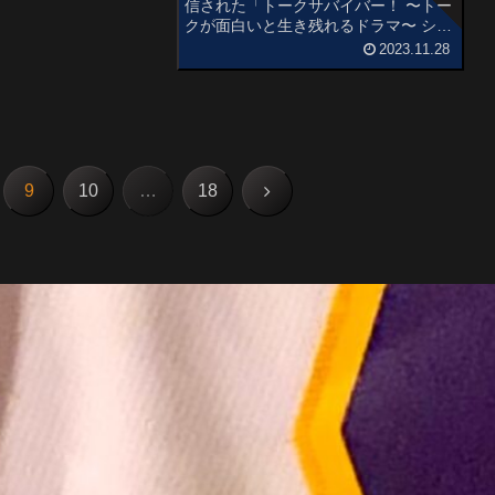
信された「トークサバイバー！ 〜トー
クが面白いと生き残れるドラマ〜 シー
ズン2」の感想記事です。ドラマ進行
2023.11.28
中にキャストからお題を振られた芸人
が、アドリブでエピソードトークを披
露するテレビ東京の...
次
9
10
…
18
へ