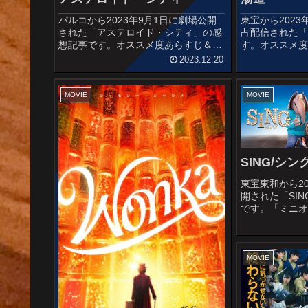
パルコから2023年9月1日に劇場公開
東宝から2023
された「アステロイド・シティ」の感
占配信された
想記事です。オススメ度あらすじ＆予
す。オススメ
告編隕石が落下してできた巨大なクレ
父が遺した銭
2023.12.20
ーターが最大の観光名所であるアステ
ってきた建築
ロイド・シティに、科学賞の栄誉に輝
り盛りする弟
いた5 人の天才的な子供たちとそ...
でマンションに
MOVIE
MOVIE
SING/シン
東宝東和から20
開された「SI
です。「ミニ
のヒット作を
ン・スタジオ
ン作品です。
告編人間世界とよ
MOVIE