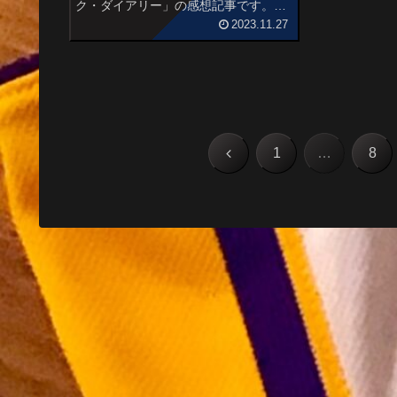
ク・ダイアリー」の感想記事です。
「ライ麦畑でつかまえて」などで知ら
2023.11.27
れるアメリカの小説家J・D・サリンジ
ャーを担当する女性エージェントと新
人アシスタントを描いたジョアンナ...
前
1
…
8
へ