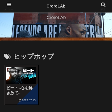
CroroLAb
メニュー
検索
CroroLAb
ヒップホップ
Netflix
ビート -心を解
き放て-
2022.07.13