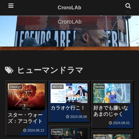
CroroLAb
メニュー
検索
CroroLAb
ヒューマンドラマ
Disney+
MOVIE
Netflix
カラオケ行こ！
好きでも嫌いな
あまのじゃく
スター・ウォー
2024.08.08
ズ：アコライト
2024.08.01
2024.08.13
Netflix
MOVIE