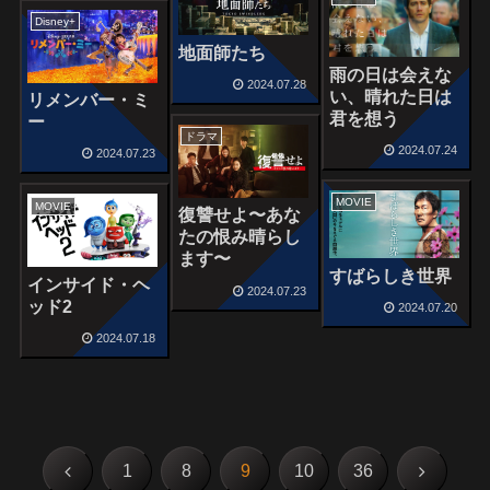
Disney+
地面師たち
雨の日は会えな
2024.07.28
い、晴れた日は
リメンバー・ミ
君を想う
ー
ドラマ
2024.07.24
2024.07.23
MOVIE
MOVIE
復讐せよ〜あな
たの恨み晴らし
ます〜
すばらしき世界
インサイド・ヘ
2024.07.23
ッド2
2024.07.20
2024.07.18
前
次
1
8
9
10
36