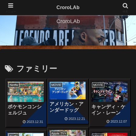
CroroLAb
メニュー
検索
CroroLAb
ファミリー
Netflix
MOVIE
MOVIE
アメリカン・ア
キャンディ・ケ
ポケモンコンシ
ンダードッグ
イン・レーン
ェルジュ
2023.12.21
2023.12.07
2023.12.31
Apple TV+