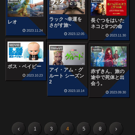
MOVIE
Netflix
ラック ~幸運を
長ぐつをはいた
レオ
さがす旅~
ネコと9つの命
2023.11.24
2023.12.05
2023.11.30
MOVIE
Disney+
Netflix
ボス・ベイビー
アイ・アム・グ
赤ずきん、旅の
ルート シーズン
2023.10.23
途中で死体と出
2
会う。
2023.10.14
2023.09.30
前
次
1
3
4
5
8