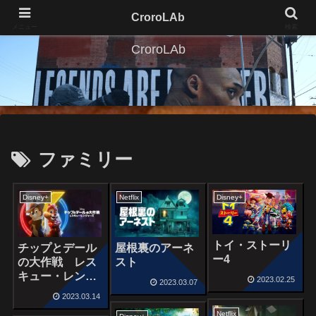
CroroLAb
メニュー
検索
CroroLAb
ファミリー
Disney+
Netflix
Disney+
トイ・ストーリ
チップとデール
屋根裏のアーネ
ー4
の大作戦 レス
スト
キュー・レンジ
2023.02.25
2023.03.07
ャーズ
2023.03.14
Netflix