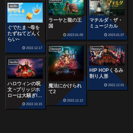
Disney+
Netflix
ラーヤと龍の王
マチルダ・ザ・
国
ミュージカル
ぐでたま ~母を
たずねてどんく
2023.01.05
2023.01.07
らい~
2022.12.17
Disney+
Disney+
Netflix
HIP HOPくるみ
割り人形
ハロウィンの呪
2022.12.01
魔法にかけられ
文 ~ブリッジホ
て2
ローは大騒ぎ!?
2022.12.12
~
2022.10.15