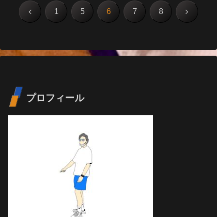
前
次
1
5
6
7
8
へ
へ
プロフィール