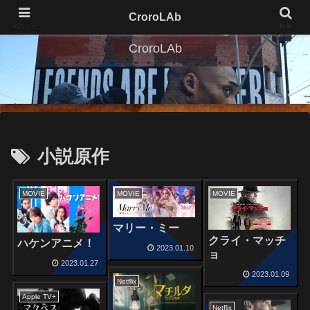
CroroLAb
メニュー
検索
CroroLAb
小説原作
MOVIE
MOVIE
MOVIE
マリー・ミー
クライ・マッチ
ハケンアニメ！
2023.01.10
ョ
2023.01.27
2023.01.09
Netflix
Apple TV+
Netflix