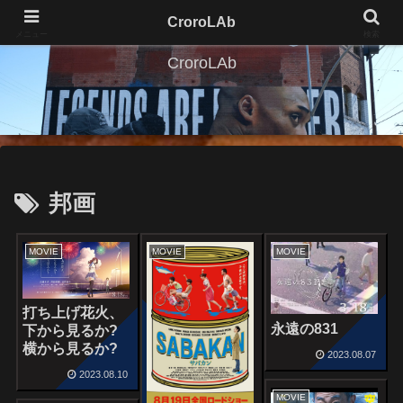
CroroLAb
メニュー
検索
CroroLAb
邦画
MOVIE
MOVIE
MOVIE
打ち上げ花火、
永遠の831
下から見るか?
横から見るか?
2023.08.07
2023.08.10
MOVIE