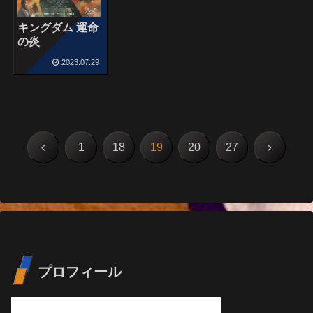
キングダム 運命
の炎
2023.07.29
前
次
1
18
19
20
27
へ
へ
プロフィール