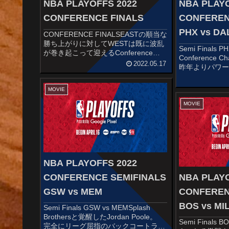
NBA PLAYOFFS 2022
NBA PLAYO
CONFERENCE FINALS
CONFEREN
PHX vs DA
CONFERENCE FINALSEASTの順当な
勝ち上がりに対してWESTは既に波乱
Semi Finals 
が巻き起こって迎えるConference
Conference 
Finals。楽しみですね〜EASTERN
2022.05.17
昨年よりパワ
ConferenceMIA vs BOS圧倒的GAME
で臨みます。 特
運びで危なげな...
で脅威のFG14
MOVIE
心的存在として君
MOVIE
NBA PLAYOFFS 2022
CONFERENCE SEMIFINALS
NBA PLAYO
GSW vs MEM
CONFEREN
BOS vs MI
Semi Finals GSW vs MEMSplash
Brothersと覚醒したJordan Poole。
Semi Finals 
完全にリーグ屈指のバックコートライ