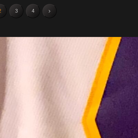
次
2
3
4
へ