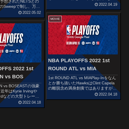
予想されたNETSとの
撃陣が昨年からパワーアップして継承
2022.04.19
かのSweepで制し、万全
されています。そろそろ絶対的エース
るBoston。大型補強
2022.05.02
となったDevin Book...
Bullsとの激戦で
MOVIE
NBA PLAYOFFS 2022 1st
FFS 2022 1st
ROUND ATL vs MIA
N vs BOS
1st ROUND ATL vs MIAPlay-Inをなん
とか勝ち抜いたHawksはClint Capela
KN vs BOSEASTの強豪
の離脱含め満身創痍ではありますが
年はKyrie Irvingや
EAST王者HEATに挑みます。 Trae
2022.04.18
ywardなどの大型トレード
Youngの調子が気になります。復活し
らも生え抜きである
2022.04.18
たJohn Co...
や Jayson Tatumを中