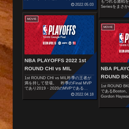
もつれる激戦を
ナップとなったGSW。 対するは
2022.05.03
Seriesをまさ
GSWがレギュラーシーズンで苦しん
の仕上がりを見せ
だGrizzlies。 MI...
で生まれ変わった
MOVIE
Khris Middlet...
MOVIE
NBA PLAYOFFS 2022 1st
ROUND CHI vs MIL
NBA PLAYO
ROUND BK
1st ROUND CHI vs MIL昨季の王者が
満を持して登場。 昨季のFinal MVP
1st ROUND B
であり2019・2020のMVPである
であるBoston。近
「Freak」Giannis Antetokounmpo、
2022.04.18
Gordon Ha
TOKYO2020での活躍が記憶に新しい
に失敗しなが
ALL U...
Jaylen Brown
心...