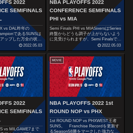
FFS 2022
NBA PLAYOFFS 2022
CE SEMIFINALS
CONFERENCE SEMIFINALS
L
PHI vs MIA
PHX vs DAL昨年の
Semi Finals PHI vs MIASixersはSeries
ChampionであるSUNSは
終盤からどうも調子が上がらないよう
ーアップした万全の状態
に見受けられますが、Semi Finalsでど
にCP3は1st ROUND
う挽回出来るか期待がかかります。
2022.05.03
2022.05.03
/14と絶好調w OFの中
特に親指靭帯裂傷を押して出場してい
...
たとEmbiidが右眼...
MOVIE
FFS 2022
NBA PLAYOFFS 2022 1st
CE SEMIFINALS
ROUND NOP vs PHX
L
1st ROUND NOP vs PHXWEST王者
SUNS。 Franchise Recordを更新す
BOS vs MILGAME7まで
るSeason58勝をマークした強力な攻