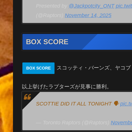
Presented by
@Jackpotcity_ONT
pic.tw
(@Raptors)
November 14, 2025
BOX SCORE
スコッティ・バーンズ、ヤコブ
BOX SCORE
以上挙げたラプターズが見事に勝利。
SCOTTIE DID IT ALL TONIGHT 🗣️
pic.
— Toronto Raptors (@Raptors)
Novembe