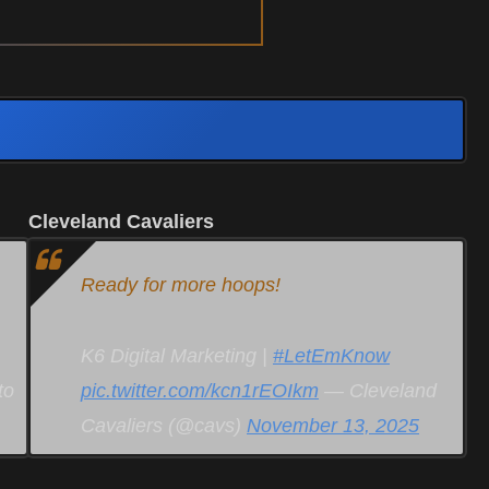
Cleveland Cavaliers
Ready for more hoops!
K6 Digital Marketing |
#LetEmKnow
to
pic.twitter.com/kcn1rEOIkm
— Cleveland
Cavaliers (@cavs)
November 13, 2025