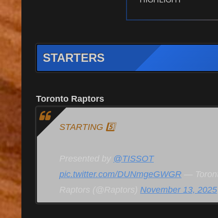
STARTERS
Toronto Raptors
STARTING 5️⃣
Presented by
@TISSOT
pic.twitter.com/DUNmgeGWGR
— Toron
Raptors (@Raptors)
November 13, 2025