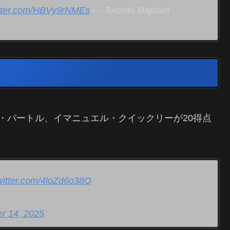
itter.com/HBVy9rNMEs
— Toronto Raptors
・パートル、イマニュエル・クイックリーが20得点
twitter.com/4loZd6o38Q
r 14, 2025