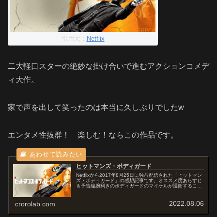
引用元：
Netflix
二大軽口スターの絶妙な掛け合いで進むアクションコメデ
ィ大作。
家で声を出して笑ったのは本当に久しぶりでしたw
エンタメ性抜群！ 楽しむ！ならこの作品です。
ヒットマンズ・ボディガード
Netflixから2017年8月25日に独占配信された「ヒットマン
ズ・ボディガード」の感想記事です。オススメ度あらすじ
＆予告編腕利きのボディガードのマイケルが護衛すること
になったのは、長年にわたって敵対してきた悪名高い殺し
屋ダリウス...二...
2022.08.06
crorolab.com