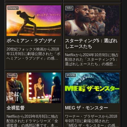
人気ゲーム「ポケットモンスタ
ーの2023年の中編小説『シャ
ー」シリーズを、スタジオ・ド
イ』を原作とした作品です。オ
Disney+
NBA
ワーフがストップモーションア
ススメ度あらすじ＆予告編非行
ニメーションで描いた作品で
少年に更生する最後の機会を与
す。オススメ度あらすじ＆予告
える学校の校長は、生徒たち...
編...
ボヘミアン・ラプソディ
スターティング5：選ばれ
しエースたち
20世紀フォックス映画から2018
年11月9日に劇場公開された「ボ
Netflixから2024年10月9日に独占
ヘミアン・ラプソディ」の感想
配信された「スターティング5：
記事です。世界的人気ロックバ
選ばれしエースたち」の感想記
ンド「クイーン」のボーカル
事です。NBAのスタープレイヤ
で、1991年に45歳の若さでこの
ーである”ジミー・バトラ
Netflix
MOVIE
世を去ったフレディ・マーキュ
ー”、”アンソニー・エドワー
リーを描いた伝記作品。日本で
ズ”、”レブロン・ジェーム
も...
ズ”、”ドマンタス・サボニス”...
全裸監督
MEG ザ・モンスター
Netflixから2019年8月8日に独占
ワーナー・ブラザースから2018
配信されたドラマシリーズ「全
年9月7日に劇場公開された
裸監督」の感想記事です。本橋
「MEG ザ・モンスター」の感想