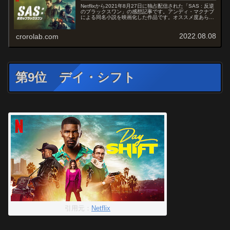
Netflixから2021年8月27日に独占配信された「SAS : 反逆
のブラックスワン」の感想記事です。アンディ・マクナブ
による同名小説を映画化した作品です。オススメ度あらす
じ＆予告編ロンドンからパリへ向かう高速列車が武装した
よう兵集団に...
2022.08.08
crorolab.com
第9位 デイ・シフト
引用元：
Netflix