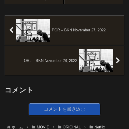
信宏による『全裸監督 村西とお
記事です。1997年のスティー
る伝』を原作とした「アダルト
ヴ・オルテンのSF小説『Meg: A
ビデオの帝王」と呼ばれた村西
Novel of Deep Terror』を原作と
とおるの伝記ドラマです。オス
した作品です。オススメ度あら
スメ度あらすじ＆予告編英語
すじ...
教...
POR – BKN November 27, 2022
ORL – BKN November 28, 2022
コメント
コメントを書き込む
ホーム
MOVIE
ORIGINAL
Netflix