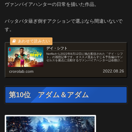
ヴァンパイアハンターの日常を描いた作品。
バッタバタ薙ぎ倒すアクションで選ぶなら間違いないで
す。
デイ・シフト
Netflixから2022年8月12日に独占配信された「デイ・シフ
ト」の感想記事です。オススメ度あらすじ＆予告編ロサン
ゼルスを拠点に活動するヴァンパイアハンターは命懸けな
がら金欠中、1週間以内に子供の授業料と歯列矯正の費用
を捻出しなければな...
2022.08.26
crorolab.com
第10位 アダム＆アダム