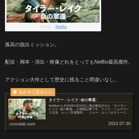
引用元：
Netflix
孤高の脱出ミッション。
配役・脚本・演出・映像どれをとってもNetflix最高傑作。
アクション大作として歴史に残ること間違いなし。
タイラー・レイク -命の奪還-
Netflixから2020年4月24日に独占配信された「タイラー・
レイク -命の奪還-」の感想記事です。クリス・ヘムズワー
ス主演、ルッソ兄弟製作。 ジョー・ルッソがストーリー
を手がけたグラフィック・ノベル『Ciudad』を原作として
いる。N...
2022.07.30
crorolab.com