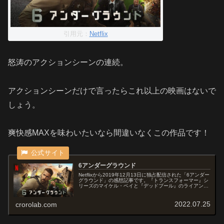
引用元：
Netflix
怒涛のアクションシーンの連続。
アクションシーンだけで言ったらこれ以上の映画はないで
しょう。
爽快感MAXを味わいたいなら間違いなくこの作品です！
6アンダーグラウンド
Netflixから2019年12月13日に独占配信された「6アンダー
グラウンド」の感想記事です。『トランスフォーマー』シ
リーズのマイケル・ベイと『デッドプール』のライアン・
レイノルズが組んだアクション大作です。オススメ度あら
すじ＆予告編独裁...
2022.07.25
crorolab.com