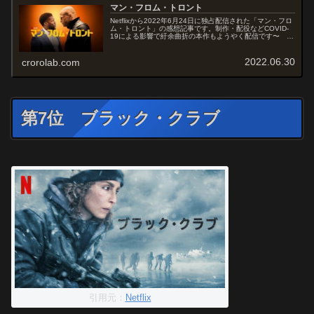
マン・フロム・トロント
Netflixから2022年6月24日に独占配信された「マン・フロ
ム・トロント」の感想記事です。制作・配役などCOVID-
19による影響で紆余曲折の本作もようやく配信です〜 待
ってました〜オススメ度あらすじ＆予告編うだつの上がら
ない起業家が...
2022.06.30
crorolab.com
第7位 ブラック・クラブ
引用元：
Netflix