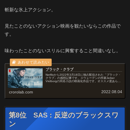
斬新な氷上アクション。
見たことのないアクション映画を観たいならこの作品で
す。
味わったことのないスリルに興奮すること間違いなし。
ブラック・クラブ
Netflixから2022年3月18日に独占配信された「ブラック・
クラブ」の感想記事です。スウェーデンの作家Jerker
Virdborgの同名小説の映画化作品です。オススメ度あらす
じ＆予告編6人の兵士が凍てつく海を越え、長きにわたる
戦争を...
2022.08.04
crorolab.com
第8位 SAS : 反逆のブラックスワ
ン