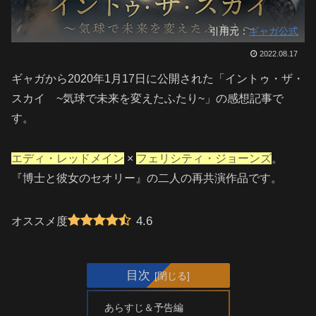
引用元：
ギャガ公式
2022.08.17
ギャガから2020年1月17日に公開された「イントゥ・ザ・
スカイ ~気球で未来を変えたふたり~」の感想記事で
す。
エディ・レッドメイン
×
フェリシティ・ジョーンズ
。
『博士と彼女のセオリー』の二人の再共演作品です。
4.6
オススメ度
目次
あらすじ＆予告編