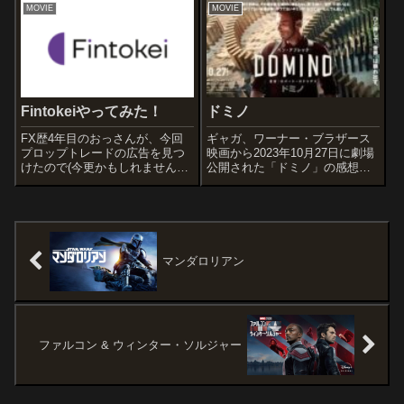
賞・ノミネート作品の中から選
MOVIE
MOVIE
品です。オススメ度あらすじ＆
り好みで紹介させていただきま
予告編舞台は1970年代。 1...
すｗ「ノマドランド」ジェシ
カ・ブルーダーが2017年に発表
し...
Fintokeiやってみた！
ドミノ
FX歴4年目のおっさんが、今回
ギャガ、ワーナー・ブラザース
プロップトレードの広告を見つ
映画から2023年10月27日に劇場
けたので(今更かもしれませんが
公開された「ドミノ」の感想記
w)挑戦してみることとしまし
事です。オススメ度あらすじ＆
た。どうも読んでいる限りでは
予告編公園で一瞬目を離した隙
イケるぜ！と思わせられる内容
に娘が行方不明になってしまっ
だったので、早速ルビー(資金
た刑事ロークは、そのことで強
1000万)で無料トライアルを実
迫観念にかられ、カウンセリン
施。2日...
グを受け...
マンダロリアン
ファルコン & ウィンター・ソルジャー