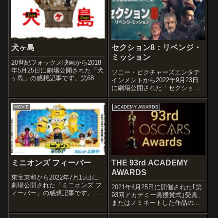
犬ヶ島
セクション8：リベンジ・
ミッション
20世紀フォックス映画から2018
年5月25日に劇場公開された「犬
ソニー・ピクチャーズエンタテ
ヶ島」の感想記事です。第68回
インメントから2022年9月23日
ベルリン国際映画祭のオープニ
に劇場公開された「セクション
ングを飾り、アンダーソンは銀
8：リベンジ・ミッション」の感
熊賞(監督賞)を受賞した。全世界
想記事です。オススメ度あらす
MOVIE
ACADEMY AWARDS
で6,400万ドル以上の興行収入を
じ＆予告編元海兵隊の特殊部隊
記録し、第76回ゴール...
員で強い良心を持つジェイク・
アサートンは、家族との穏やか
な生活を...
ミニオンズ フィーバー
THE 93rd ACADEMY
AWARDS
東宝東和から2022年7月15日に
劇場公開された「ミニオンズ フ
2021年4月25日に開催された｢第
ィーバー」の感想記事です。
93回アカデミー賞授賞式｣受賞、
2015年に公開された『ミニオン
またはノミネートした作品の感
ズ』 の続編であり、『怪盗グル
想記事のまとめです。様々な受
ーシリーズ』の5作目にあたる作