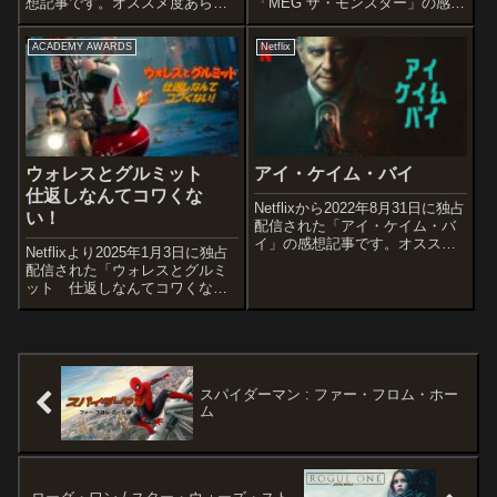
想記事です。オススメ度あらす
「MEG ザ・モンスター」の感想
じ＆予告編終戦後の大阪で、囚
記事です。1997年のスティー
われの身から解放されたアメリ
ヴ・オルテンのSF小説『Meg: A
ACADEMY AWARDS
Netflix
カ兵が歩み始めた極道としての
Novel of Deep Terror』を原作と
人生。だがそこは、一度足を踏
した作品です。オススメ度あら
み入れたが最後、頭まで沈み込
すじ...
む...
ウォレスとグルミット
アイ・ケイム・バイ
仕返しなんてコワくな
Netflixから2022年8月31日に独占
い！
配信された「アイ・ケイム・バ
イ」の感想記事です。オススメ
Netflixより2025年1月3日に独占
度あらすじ＆予告編富裕層の家
配信された「ウォレスとグルミ
を狙い”作品”を残していくグラフ
ット 仕返しなんてコワくな
ィティアーティストのトビー
い！」の感想記事です。とぼけ
は、ある家の隠し地下室で衝撃
た発明家のウォレスとしっかり
の秘密に遭遇したことから危...
者の忠犬グルミットが繰り広げ
る騒動を描くニック・パーク監
督とアードマン・アニメーショ
ンズ...
スパイダーマン : ファー・フロム・ホー
ム