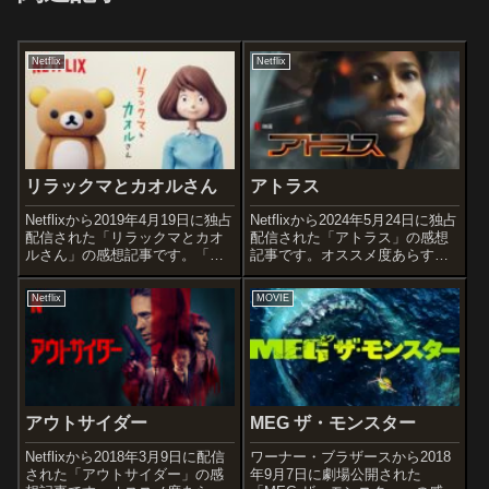
Netflix
Netflix
リラックマとカオルさん
アトラス
Netflixから2019年4月19日に独占
Netflixから2024年5月24日に独占
配信された「リラックマとカオ
配信された「アトラス」の感想
ルさん」の感想記事です。「ど
記事です。オススメ度あらすじ
ーもくん」や「こまねこ」シリ
＆予告編AIに強い不信感を抱く
ーズなどストップモーションア
優秀な対テロ分析官が、反逆ロ
Netflix
MOVIE
ニメの制作で知られるスタジ
ボットを捕らえる任務に参加。
オ・ドワーフによるコマ撮りの
だがその作戦が思わぬ展開を迎
作品です。オススメ度あらすじ
えた時、AIこそが彼女に残...
＆...
アウトサイダー
MEG ザ・モンスター
Netflixから2018年3月9日に配信
ワーナー・ブラザースから2018
された「アウトサイダー」の感
年9月7日に劇場公開された