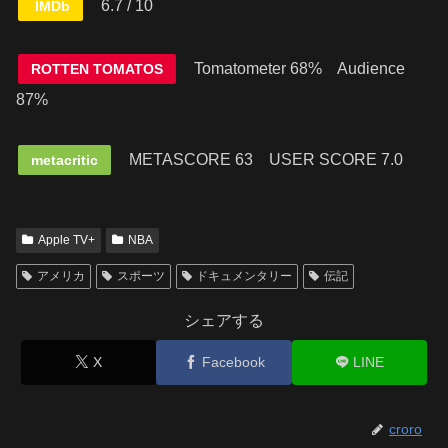
6.7 / 10
IMDb
Tomatometer 68% Audience
ROTTEN TOMATOS
87%
METASCORE 63
USER SCORE 7.0
metacritic
Apple TV+
NBA
アメリカ
スポーツ
ドキュメンタリー
伝記
シェアする
X
Facebook
LINE
croro