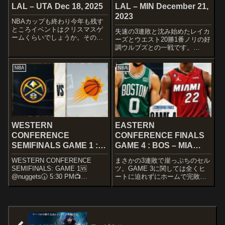
LAL – UTA Dec 18, 2025
LAL – MIN December 21,
2023
NBAカップも終わり今年も残す
ところイベントはクリスマスゲ
失速の3連敗と沈み始めたレイカ
ームくらいでしょうか。その後
ーズとウエスト20勝1番ノリの好
シーズンは苛烈を極めていくで
調ウルブズとの一戦です。
しょうｗ 楽しみですね～
STARTERSLOS ANGELES
STARTERSLOS ANGELES
LAKERSRui HachimuraAnthony
NBA
NBA
LAKERSStarting us off
DavisCam ReddishTaurean
tonight@T...
Prince...
WESTERN
EASTERN
CONFERENCE
CONFERENCE FINALS
SEMIFINALS GAME 1 :
GAME 4 : BOS – MIA
PHX – DEN April 29,
MAY 23, 2023
WESTERN CONFERENCE
まさかの3連敗で崖っぷちのセル
2023
SEMIFINALS: GAME 1🆚
ツ。GAME 3に関しては全くヒ
@nuggets🕠 5:30 PM📺
ートに迫れずにホームで完敗す
@NBAonTNT📻 @AZSports |
る形となりました。ウエストで
@az_mejor
はレイカーズをスイープで下
pic.twitter.com/pQd5pvy02c—
し、ナゲッツが球団初となるカ
P...
ンファレンス優勝を果たしファ
イナルで待ち構えます。セルツ
は一矢報いる...