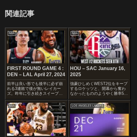
関連記事
NBA
NBA
FIRST ROUND GAME 4 :
HOU – SAC January 16,
DEN – LAL April 27, 2024
2025
前半は良い形でも後半に必ず崩
強豪ひしめくWEST2位をキープ
れる3連敗で後が無いレイカー
するロケッツと、開幕から奮わ
ズ。昨年に引き続きスイープさ
なかったもののようやく勝率5割
れる訳にはいかないですよ
にのせたキングスの一戦です。
ね〜 一矢報いて欲しい！！
STARTERSHOUSTON
NBA
LOS ANGELES LAKERS
STARTERSDENVER
ROCKETSAmen
NUGGETSMichael Porter
ThompsonJalen GreenJeff
Jr.Aaron GordonN...
GreenDill...