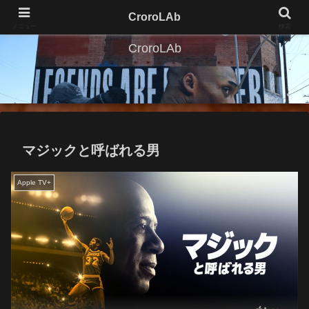
CroroLAb
メニュー
検索
CroroLAb
マジックと呼ばれる男
Apple TV+