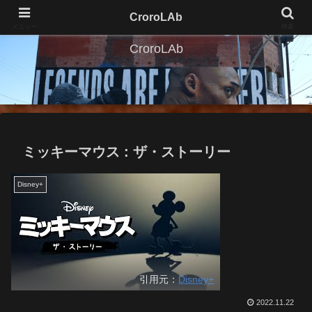
CroroLAb
メニュー
検索
CroroLAb
ミッキーマウス : ザ・ストーリー
Disney+
引用元：
Disney+
2022.11.22