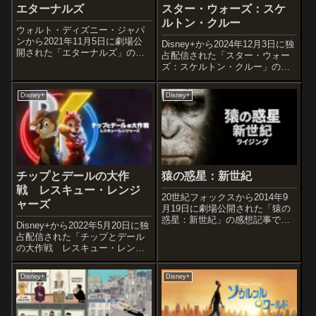
エターナルズ
スター・ウォーズ：スケ
ルトン・クルー
ウォルト・ディズニー・ジャパ
ンから2021年11月5日に劇場公
Disney+から2024年12月3日に独
開された「エターナルズ」の感
占配信された「スター・ウォー
想記事です。マーベル・シネマ
ズ：スケルトン・クルー」の感
ティック・ユニバース(MCU)の
想記事です。オススメ度あらす
第26作目となる作品です。オス
じ＆予告編平和な惑星で、ジェ
Disney+
Disney+
スメ度あらすじ＆予告編遥か太
ダイに憧れる少年と、毎日が退
古、絶対的存在であるセレステ
屈な少女の“４人の子どもた
ィア...
ち”が、ある日突然、未知の銀河
へ...
チップとデールの大作
猿の惑星：新世紀
戦 レスキュー・レンジ
20世紀フォックスから2014年9
ャーズ
月19日に劇場公開された「猿の
惑星：新世紀」の感想記事で
Disney+から2022年5月20日に独
す。「猿の惑星」の前日譚とし
占配信された「チップとデール
て往年の人気SFシリーズをリブ
の大作戦 レスキュー・レンジ
ートしたシリーズ第1作「猿の惑
ャーズ」の感想記事です。ディ
星：創世記(ジェネシス)」(2011)
ズニーの人気キャラクター、シ
の続編作品です。オススメ...
Disney+
Disney+
マリスのチップとデールを主人
公に描いた長編映画で、アニメ
シリーズ「チップとデールの大
作...