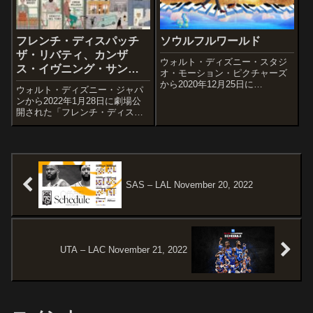
フレンチ・ディスパッチ
ソウルフルワールド
ザ・リバティ、カンザ
ウォルト・ディズニー・スタジ
ス・イヴニング・サン別
オ・モーション・ピクチャーズ
冊
から2020年12月25日に
ウォルト・ディズニー・ジャパ
Disney+で独占配信された「ソウ
ンから2022年1月28日に劇場公
ルフルワールド」の感想記事で
開された「フレンチ・ディスパ
す。ピクサーの長編映画として
ッチ」の感想記事です。オスス
は、同年に上映する『2分の1の
メ度あらすじ＆予告編20世紀フ
魔法』に次ぎ1995年公開の『ト
ランスの架空の街にある「フレ
イ...
ンチ・ディスパッチ」誌の編集
部。才能豊かな記者たちが、
様々なテー...
SAS – LAL November 20, 2022
UTA – LAC November 21, 2022