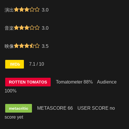
3.0
演出
3.0
音楽
3.5
映像
7.1 / 10
IMDb
Tomatometer 88% Audience
ROTTEN TOMATOS
100%
METASCORE 66
USER SCORE no
metacritic
score yet