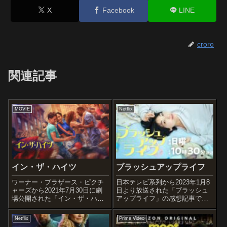
X
Facebook
LINE
croro
関連記事
MOVIE
Netflix
イン・ザ・ハイツ
ブラッシュアップライフ
ワーナー・ブラザース・ピクチ
日本テレビ系列から2023年1月8
ャーズから2021年7月30日に劇
日より放送された「ブラッシュ
場公開された「イン・ザ・ハイ
アップライフ」の感想記事で
ツ」の感想記事です。ミュージ
す。バカリズムの脚本で不思議
カル「ハミルトン」でも注目を
な日常を描くタイムリープ系ヒ
Netflix
Prime Video
集めるリン＝マニュエル・ミラ
ューマンコメディです。オスス