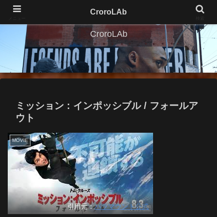
CroroLAb
メニュー
検索
CroroLAb
ミッション : インポッシブル / フォールア
ウト
MOVIE
引用元：
パラマウント公式