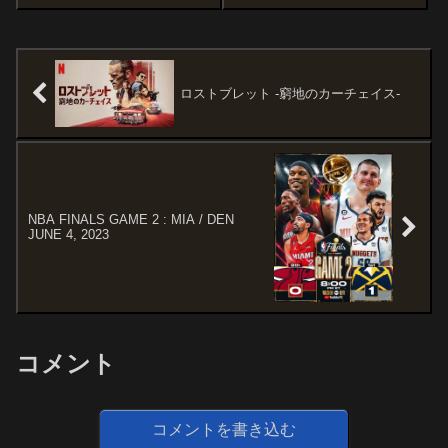
年ジャンプ」で2016～20年に連
めたHEAT。抜群の仕上がりを披
載され、単行本1～22巻の累計発
露しているJimmy Butlerを中心
行部数が1億部を突破する吾峠呼
に盤石のRosterでConfer...
世晴の大ヒット漫画をア...
ロストブレット -窮地のカーチェイス-
NBA FINALS GAME 2 : MIA / DEN
JUNE 4, 2023
コメント
コメントを書き込む