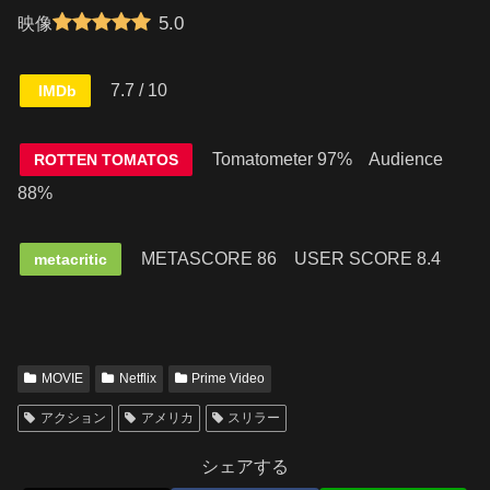
5.0
映像
7.7 / 10
IMDb
Tomatometer 97% Audience
ROTTEN TOMATOS
88%
METASCORE 86
USER SCORE 8.4
metacritic
MOVIE
Netflix
Prime Video
アクション
アメリカ
スリラー
シェアする