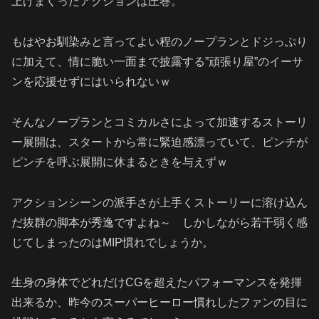
上げまくったアクションは圧巻。
もはやお馴染みと言ってよい程のノープランとドジっぷり
に加えて、情に脆い一面まで披露する”頑張り屋”のイーサ
ンを応援せずにはいられないｗ
そんなノープランとコミカルさによって加速するストーリ
ー展開は、スタートから常に緊迫感漂っていて、ピンチが
ピンチを呼ぶ展開に休まるときを与えずｗ
アクションシーンの派手さが上手くストーリーに溶け込ん
だ抜群の脚本が秀逸ですよね～ しかしながら若干弱く感
じてしまったのはMIP慣れでしょうか。
生身の身体でどれだけCGを超えたパフォーマンスを発揮
出来るか、昨今のスーパーヒーロー慣れしたファンの目に