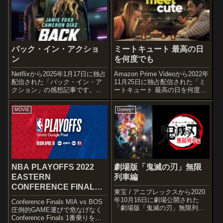
ンダによるブロードウェイミュ
メ度あらすじ＆予告編北熊谷市
ージカルで、トニー賞4冠とグラ
役所に勤務する麻美は、どこに
ミー賞最...
でもいる平凡...
バック・イン・アクショ
ミートキュート 最高の日
ン
を何度でも
Netflixから2025年1月17日に独占
Amazon Prime Videoから2022年
配信された「バック・イン・ア
11月25日に独占配信された「ミ
クション」の感想記事です。オ
ートキュート 最高の日を何度で
ススメ度あらすじ＆予告編家庭
も」の感想記事です。オススメ
を築くため数年前に引退した元
度あらすじ＆予告編シーラとギ
MOVIE
Disney+
CIA諜報員のエミリーとマット。
ャリーの出会い、それは一目惚
ところがある日、2人の身元がバ
れだと思われた...彼らの不思議
レてしまったことから、...
なデートが、...
NBA PLAYOFFS 2022
劇場版「鬼滅の刃」無限
EASTERN
列車編
CONFERENCE FINALS
東宝 / アニプレックスから2020
MIA vs BOS
年10月16日に劇場公開された
Conference Finals MIA vs BOS
「劇場版「鬼滅の刃」無限列車
圧倒的GAME運びで危なげなく
編」の感想記事です。「週刊少
Conference Finals 1番乗りを決