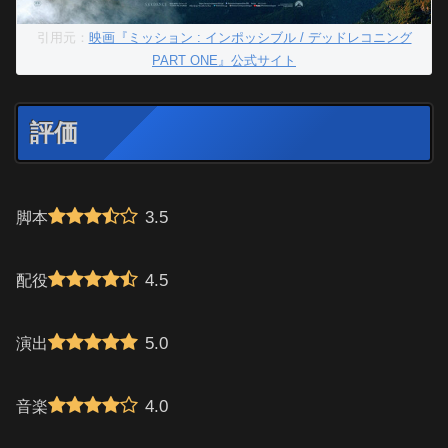
引用元：
映画『ミッション : インポッシブル / デッドレコニング
PART ONE』公式サイト
評価
3.5
脚本
4.5
配役
5.0
演出
4.0
音楽