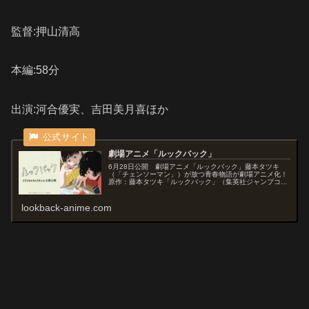
監督:押山清高
本編:58分
出演:河合優実、吉田美月喜ほか
劇場アニメ「ルックバック」
6月28日公開 劇場アニメ「ルックバック」藤本タツキ
（「チェンソーマン」）が放つ青春物語が劇場アニメ化！
原作：藤本タツキ「ルックバック」（集英社ジャンプコミ
ックス刊）監督・脚本・キャラクターデザイン:押山清高
lookback-anime.com