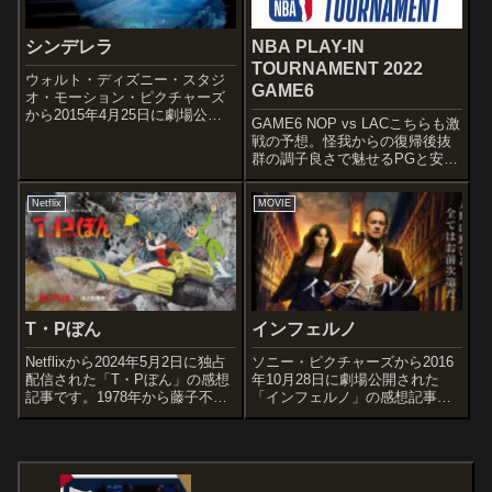
シンデレラ
NBA PLAY-IN
TOURNAMENT 2022
ウォルト・ディズニー・スタジ
GAME6
オ・モーション・ピクチャーズ
から2015年4月25日に劇場公開
GAME6 NOP vs LACこちらも激
された「シンデレラ」の感想記
戦の予想。怪我からの復帰後抜
事です。シャルル・ペローの童
群の調子良さで魅せるPGと安定
話『シンデレラ』を原作とした
感といえばこの人C. J.
1950年の同名映画の実写化で
McCollumの点の取り合いとなる
す。オススメ度あらすじ＆予告
Netflix
MOVIE
か。TEAM力としては主力抜き
編貿易商...
でPlay-Inまで勝ち上がってきた
LACに分...
T・Pぼん
インフェルノ
Netflixから2024年5月2日に独占
ソニー・ピクチャーズから2016
配信された「T・Pぼん」の感想
年10月28日に劇場公開された
記事です。1978年から藤子不二
「インフェルノ」の感想記事で
雄名義で発表された日本のSF漫
す。人気作家ダン・ブラウンの
画作品で、藤本弘(のちの藤子・
ベストセラー小説を映画化した
F・不二雄)による単独執筆作で
『ダ・ヴィンチ・コード』シリ
1989年にテレビアニメ特番が放
ーズの第3弾です。オススメ度あ
送された作品の...
らすじ＆予告編これまで数々の