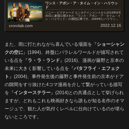
ワンス・アポン・ア・タイム・イン・ハリウッ
ド
ソニー・ピクチャーズ エンタテインメントから2019年8月
30日に劇場公開された「ワンス・アポン・ア・タイム・イ
ン・ハリウッド」の感想記事です。1969年にハリウッド
女優シャロン・テートがカルト集団チャールズ・マンソ
2022.12.16
crorolab.com
ン・ファミリーに殺害され...
また、雨に打たれながら喜んでいる場面を『
ショーシャン
クの空に
』(1994)、終盤にパラレルワールドが描写されて
いる点を『
ラ・ラ・ランド
』(2016)、漫画が藤野と京本の
未来に大きく影響している点を『
バタフライ・エフェク
ト
』(2004)、事件発生後の藤野と事件発生前の京本がドア
の隙間をすり抜けた4コマ漫画を介して繋がっている描写
を『
インターステラー
』(2014)との共通点として挙げられ
ますが、どれもこれも映画好きなら誰もが知る名作のオマ
ージュで、観た人が気付くレベルに仕向けているのが堪ら
ないところです。