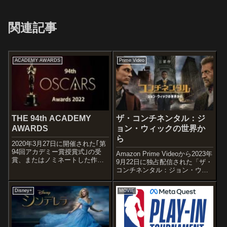
関連記事
ACADEMY AWARDS
Prime Video
THE 94th ACADEMY
ザ・コンチネンタル：ジ
AWARDS
ョン・ウィックの世界か
ら
2020年3月27日に開催された｢第
94回アカデミー賞授賞式｣の受
Amazon Prime Videoから2023年
賞、またはノミネートした作品
9月22日に独占配信された「ザ・
の感想記事のまとめです。様々
コンチネンタル：ジョン・ウィ
な受賞・ノミネート作品の中か
ックの世界から」の感想記事で
ら選り好みで紹介させていただ
す。『ジョン・ウィック』シリ
Disney+
MOVIE
きます。「コーダ あいのうた」
ーズのプリクエル・スピンオフ
家族の中でただひとり耳の聞こ
として発案されたアメリカのミ
える...
ニシリーズで、ジョ...