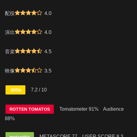
4.0
配役
4.0
演出
4.5
音楽
3.5
映像
7.2 / 10
IMDb
Tomatometer 91% Audience
ROTTEN TOMATOS
88%
METASCORE 77
USER SCORE 8.3
metacritic