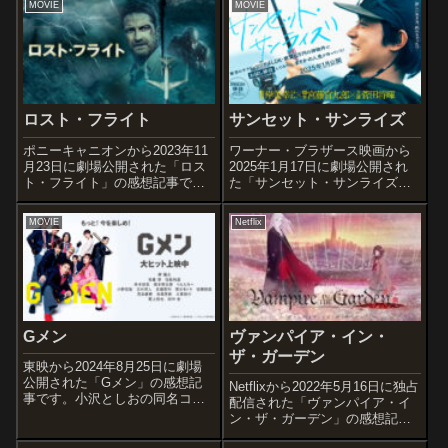
MOVIE
MOVIE
ロスト・フライト
サンセット・サンライズ
ポニーキャニオンから2023年11
ワーナー・ブラザース映画から
月23日に劇場公開された「ロス
2025年1月17日に劇場公開され
ト・フライト」の感想記事で
た「サンセット・サンライズ」
す。オススメ度あらすじ＆予告
の感想記事です。楡周平の同名
編悪天候のなか、落雷でコント
小説を原作とした実写映像化作
MOVIE
Netflix
ロールを失った航空機のブレイ
品です。オススメ度あらすじ＆
ザー119便は、奇跡的にフィリピ
予告編新型コロナウイルスの感
ンのホロ島に不時着す
染が拡大し、世界各地でロック
る。 機長...
ダウンが起...
Gメン
ヴァンパイア・イン・
ザ・ガーデン
東映から2024年8月25日に劇場
公開された「Gメン」の感想記
Netflixから2022年5月16日に独占
事です。小沢としおの同名コミ
配信された「ヴァンパイア・イ
ックの実写映画化作品です。オ
ン・ザ・ガーデン」の感想記事
ススメ度あらすじ＆予告編4つの
です。話題沸騰中の
女子高に囲まれた私立武華男子