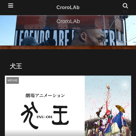
CroroLAb
メニュー
検索
CroroLAb
犬王
MOVIE