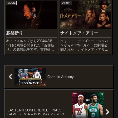
「SPY×FAMILY」『バブル』の
MOVIE
Disney+
高校に、「彼女を作りたい」と
WIT STUDIOによる完全新作
いう理由だけで転校してきた高
で、キャラクターデザインが
校1年生...
「NARUTO-ナルト-」...
碁盤斬り
ナイトメア・アリー
キノフィルムズから2024年5月
ウォルト・ディズニー・ジャパ
17日に劇場公開された「碁盤斬
ンから2022年3月25日に劇場公
り」の感想記事です。古典落語
開された「ナイトメア・アリ
『柳田格之進』を基にした時代
ー」の感想記事です。ウィリア
劇作品。オススメ度あらすじ＆
ム・リンゼイ・グレシャムの小
予告編柳田格之進は、身に覚え
説『ナイトメア・アリー 悪夢小
のない罪を着せられたうえに妻
路』を原作とし、『悪魔の往く
も失い、藩を離れて、娘のお絹
町』(1947)に続く2度目の映画化
と2人で江...
作...
Carmelo Anthony
EASTERN CONFERENCE FINALS
GAME 5 : MIA – BOS MAY 25, 2023