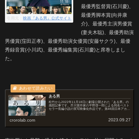
最優秀監督賞(石川慶)、
最優秀脚本賞(向井康
引用元：
映画『ある男』公式サイト
介)、最優秀主演男優賞
(妻夫木聡)、最優秀助演
男優賞(窪田正孝)、最優秀助演女優賞(安藤サクラ)、最優
秀録音賞(小川武)、最優秀編集賞(石川慶)と席巻しまし
た。
ある男
松竹から2022年11月18日に劇場公開された「ある男」の
感想記事です。芥川賞作家の平野啓一郎による同名ベスト
セラー長編小説の実写映像化作品です。第46回日本アカデ
ミー賞で最優秀作品賞を含む8つの最優秀賞を受賞してい
ます。オススメ度あらすじ...
2023.09.27
crorolab.com