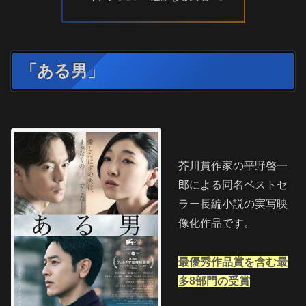
「ある男」
芥川賞作家の平野啓一
郎による同名ベストセ
ラー長編小説の実写映
像化作品です。
最優秀作品賞を含む最
多8部門の受賞