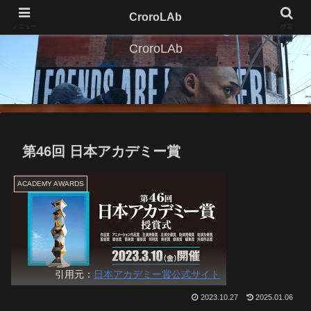
CroroLAb
メニュー
検索
CroroLAb
第46回 日本アカデミー賞
ACADEMY AWARDS
引用元：
日本アカデミー賞公式サイト
2023.10.27
2025.01.06