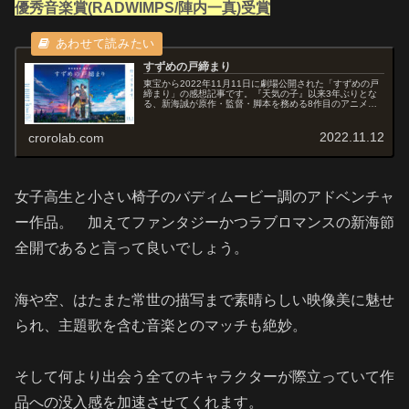
優秀音楽賞(RADWIMPS/陣内一真)受賞
すずめの戸締まり
東宝から2022年11月11日に劇場公開された「すずめの戸
締まり」の感想記事です。『天気の子』以来3年ぶりとな
る、新海誠が原作・監督・脚本を務める8作目のアニメー
ション作品です。オススメ度あらすじ＆予告編静かな町に
住む17歳の“すずめ”は、...
2022.11.12
crorolab.com
女子高生と小さい椅子のバディムービー調のアドベンチャ
ー作品。 加えてファンタジーかつラブロマンスの新海節
全開であると言って良いでしょう。
海や空、はたまた常世の描写まで素晴らしい映像美に魅せ
られ、主題歌を含む音楽とのマッチも絶妙。
そして何より出会う全てのキャラクターが際立っていて作
品への没入感を加速させてくれます。