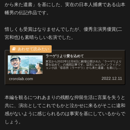
から来た遺書」を基にした、実在の日本人捕虜である山本
幡男の伝記作品です。
惜しくも受賞はなりませんでしたが、優秀主演男優賞(二
宮和也)も素晴らしい名演でした。
ラーゲリより愛を込めて
東宝から2022年12月9日に劇場公開された「ラーゲリより
愛を込めて」の感想記事です。辺見じゅんのノンフィクシ
ョン小説「収容所（ラーゲリ）から来た遺書」を基にし
た、実在の日本人捕虜である山本幡男の伝記作品です。オ
ススメ度あらすじ＆予告編第2...
2022.12.11
crorolab.com
本編を観るにつれあまりの残酷な抑留生活に言葉を失うと
共に、演出としてこれでもかと泣かせに来るがそこに違和
感がないように感じられるのは事実を基にしているからで
しょう。