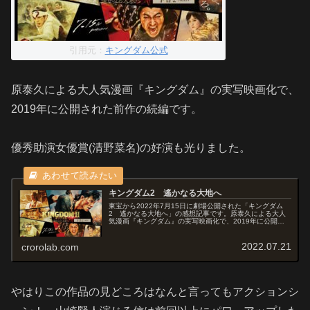
引用元：
キングダム公式
原泰久による大人気漫画『キングダム』の実写映画化で、
2019年に公開された前作の続編です。
優秀助演女優賞(清野菜名)の好演も光りました。
キングダム2 遙かなる大地へ
東宝から2022年7月15日に劇場公開された「キングダム
2 遙かなる大地へ」の感想記事です。原泰久による大人
気漫画『キングダム』の実写映画化で、2019年に公開さ
れた前作の続編です。オススメ度あらすじ＆予告編魏が攻
めてきたことにより信は初め...
2022.07.21
crorolab.com
やはりこの作品の見どころはなんと言ってもアクションシ