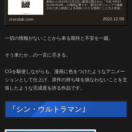
東映から2022年12月3日に劇場公開された「THE FIRST
SLAM DUNK」の感想記事です。週刊少年ジャンプで連載
された井上雄彦による高校バスケを題材にした大人気漫画
『SLAM DUNK』を、井上雄彦自ら監督・脚本を務めたア
ニメー...
2022.12.08
crorolab.com
一切の情報がないことから来る期待と不安を一蹴。
そう来たか…の一言に尽きる。
CGを駆使しながらも、漫画に色をつけたようなアニメー
ションとして仕上げ、原作の持ち味を損なわないことを主
張したような完成度を誇る作品です。
「シン・ウルトラマン｣