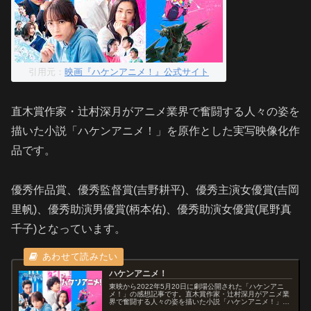
引用元：
映画『ハケンアニメ！』公式サイト
直木賞作家・辻村深月がアニメ業界で奮闘する人々の姿を
描いた小説「ハケンアニメ！」を原作とした実写映像化作
品です。
優秀作品賞、優秀監督賞(吉野耕平)、優秀主演女優賞(吉岡
里帆)、優秀助演男優賞(柄本佑)、優秀助演女優賞(尾野真
千子)となっています。
ハケンアニメ！
東映から2022年5月20日に劇場公開された「ハケンアニ
メ！」の感想記事です。直木賞作家・辻村深月がアニメ業
界で奮闘する人々の姿を描いた小説「ハケンアニメ！」を
原作とした実写映像化作品です。オススメ度あらすじ＆予