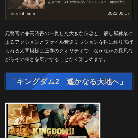
記事です。深町秋生の小説「ヘルドッグス 地獄の犬た
ち」を原作とした映像化作品です。オススメ度あらすじ＆
予告編警官時代に愛する人が...
2022.09.17
crorolab.com
元警官の兼高昭吾の一貫した大きな信念と、殺し屋稼業に
よるアクションとファイル奪還ミッションを軸に繰り広げ
られる人間模様は圧巻のクオリティで、なかなかの長尺な
がらその長さを気にすることなく楽しめます。
「キングダム2 遙かなる大地へ」