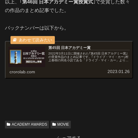
以上、｢
第46回 日本アカデミー賞授賞式
｣で受賞した数々
の作品のまとめ記事でした。
バックナンバーは以下から。
第45回 日本アカデミー賞
2022年3月11日に開催された｢第45回 日本アカデミー賞｣
の受賞作品のまとめ記事です。｢ドライブ・マイ・カー｣村
上春樹の同名小説である「ドライブ・マイ・カー」より主
要な登場人物の名前と基本設定を踏襲して、同じく村上春
樹の小説「シェエラザ...
2023.01.26
crorolab.com
ACADEMY AWARDS
MOVIE