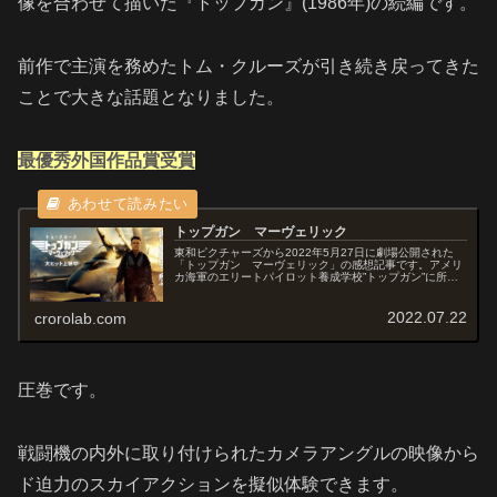
像を合わせて描いた『トップガン』(1986年)の続編です。
前作で主演を務めたトム・クルーズが引き続き戻ってきた
ことで大きな話題となりました。
最優秀外国作品賞受賞
トップガン マーヴェリック
東和ピクチャーズから2022年5月27日に劇場公開された
「トップガン マーヴェリック」の感想記事です。アメリ
カ海軍のエリートパイロット養成学校”トップガン”に所属
するエースパイロット候補生の栄光と挫折の日々を、迫力
のスカイアクションと瑞々し...
2022.07.22
crorolab.com
圧巻です。
戦闘機の内外に取り付けられたカメラアングルの映像から
ド迫力のスカイアクションを擬似体験できます。