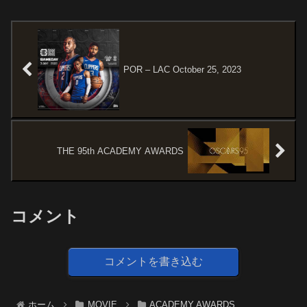
じ＆予告編夫に先立たれたエイ
惑星』(2001)以来10年ぶりとな
ミーは、癒えぬ寂しさを抱えな
る『猿の惑星』シリーズの新作
がらも平穏な生活を取り戻そう
で、新たなシリーズのリブート
と懸命に働いていた。ある朝、
と位置づけ...
いつものよ...
POR – LAC October 25, 2023
THE 95th ACADEMY AWARDS
コメント
コメントを書き込む
ホーム
MOVIE
ACADEMY AWARDS