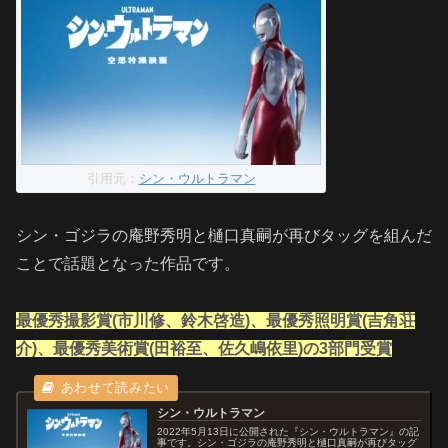
引用元：
シン・ウルトラマン
シン・ゴジラの庵野秀明と樋口真嗣が再びタッグを組んだ
ことで話題となった作品です。
最優秀撮影賞(市川修、鈴木啓造)、最優秀照明賞(吉角荘
介)、最優秀美術賞(田裕至、佐久嶋依里)の3部門受賞
シン・ウルトラマン
2022年5月13日に公開された『シン・ウルトラマン』の記
事です。シン・ゴジラの庵野秀明と樋口真嗣が再びタッグ