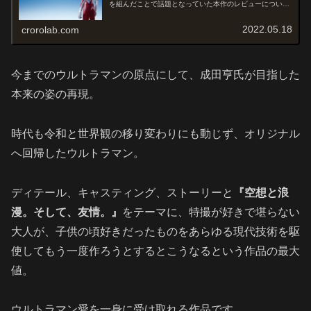
を組んだことで話題となっていた本作のレビューについて
書かせていただきます。オススメ度あらすじ＆予告編次々
とあらわれる巨大不明生物『...
2022.05.18
crorolab.com
今までのウルトラマンの原点にして、成田亨氏が目指した
本来の姿の再現。
時代も令和と世界観の移り変わりにも動じず、オリジナル
へ回帰したウルトラマン。
ディテール、キャスティング、ストーリーと
『空想と浪
漫。そして、友情。』
をテーマに、特撮が好きで堪らない
大人が、子供の頃好きだったものをあらゆる現代技術を駆
使してもう一度作ろうとするとこうなるという作品の最大
値。
ウルトラマン愛を一身に受け取れる作品です。