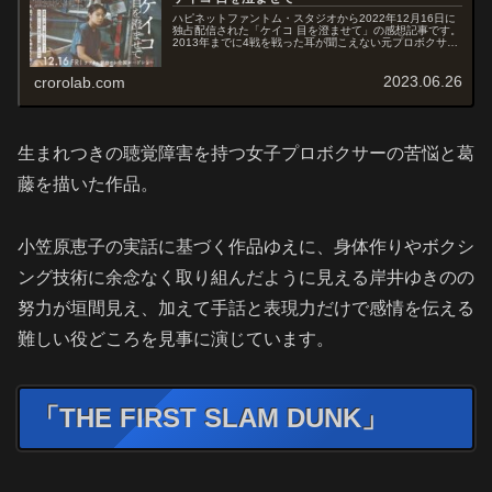
ハピネットファントム・スタジオから2022年12月16日に
独占配信された「ケイコ 目を澄ませて」の感想記事です。
2013年までに4戦を戦った耳が聞こえない元プロボクサー
の小笠原恵子の自伝「負けないで！」を原案とした作品で
す。第46回日本アカ...
2023.06.26
crorolab.com
生まれつきの聴覚障害を持つ女子プロボクサーの苦悩と葛
藤を描いた作品。
小笠原恵子の実話に基づく作品ゆえに、身体作りやボクシ
ング技術に余念なく取り組んだように見える岸井ゆきのの
努力が垣間見え、加えて手話と表現力だけで感情を伝える
難しい役どころを見事に演じています。
「THE FIRST SLAM DUNK」