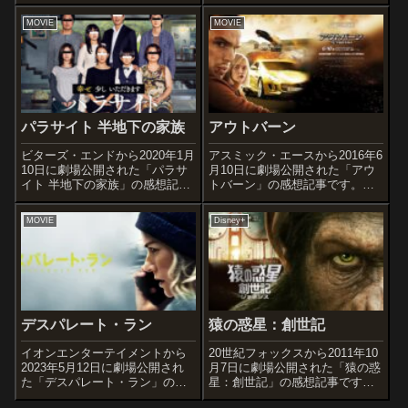
ル」の感想記事です。興行収入4
ジニルは、恋人ガヨンや仲間た
億ドル超えのメガヒットを記録
MOVIE
MOVIE
ちとともに盗みを繰り返して日
した『キングスマン』(2014)の
銭を稼いでいた。 そんなある
続編作品です。オススメ度あら
日、ジニ...
すじ＆予告編人類抹殺計画から
世...
パラサイト 半地下の家族
アウトバーン
ビターズ・エンドから2020年1月
アスミック・エースから2016年6
10日に劇場公開された「パラサ
月10日に劇場公開された「アウ
イト 半地下の家族」の感想記事
トバーン」の感想記事です。
です。第72回カンヌ国際映画祭
『マッドマックス 怒りのデス・
で韓国映画初となるパルム・ド
ロード』のニコラス・ホルトが
MOVIE
Disney+
ールの受賞。第92回アカデミー
主演で、恋人を救うために高級
賞では作品賞を含む6部門にノミ
車で爆走するアクション作品で
ネートされ、作品賞、監督
す。オススメ度あらすじ＆予告
賞、...
編ドイツ...
デスパレート・ラン
猿の惑星：創世記
イオンエンターテイメントから
20世紀フォックスから2011年10
2023年5月12日に劇場公開され
月7日に劇場公開された「猿の惑
た「デスパレート・ラン」の感
星：創世記」の感想記事です。
想記事です。オススメ度あらす
『PLANET OF THE APES/猿の