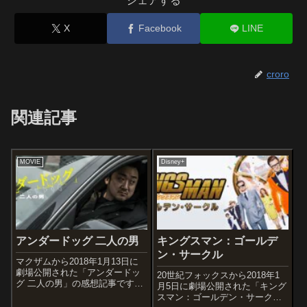
シェアする
X
Facebook
LINE
croro
関連記事
MOVIE
Disney+
アンダードッグ 二人の男
キングスマン：ゴールデ
ン・サークル
マクザムから2018年1月13日に
劇場公開された「アンダードッ
20世紀フォックスから2018年1
グ 二人の男」の感想記事です。
月5日に劇場公開された「キング
オススメ度あらすじ＆予告編ソ
スマン：ゴールデン・サーク
ウルで路上生活を送る不良青年