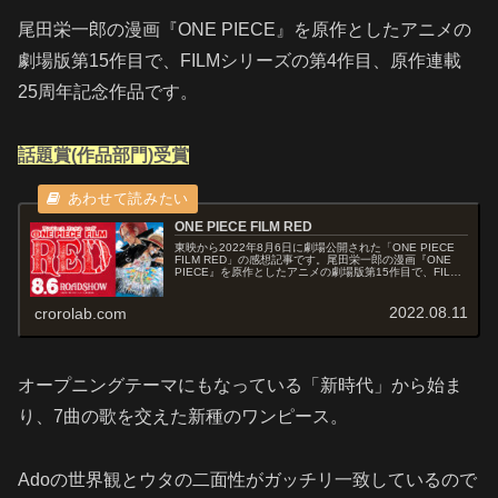
尾田栄一郎の漫画『ONE PIECE』を原作としたアニメの
劇場版第15作目で、FILMシリーズの第4作目、原作連載
25周年記念作品です。
話題賞(作品部門)受賞
ONE PIECE FILM RED
東映から2022年8月6日に劇場公開された「ONE PIECE
FILM RED」の感想記事です。尾田栄一郎の漫画『ONE
PIECE』を原作としたアニメの劇場版第15作目で、FILM
シリーズの第4作目、原作連載25周年記念作品です。映画
オ...
2022.08.11
crorolab.com
オープニングテーマにもなっている「新時代」から始ま
り、7曲の歌を交えた新種のワンピース。
Adoの世界観とウタの二面性がガッチリ一致しているので