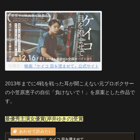
引用元：
映画『ケイコ 目を澄ませて』公式サイト
2013年までに4戦を戦った耳が聞こえない元プロボクサー
の小笠原恵子の自伝「負けないで！」を原案とした作品で
す。
最優秀主演女優賞(岸井ゆきの)受賞
ケイコ 目を澄ませて