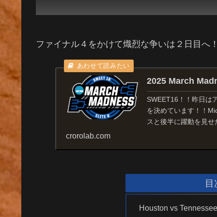
ファイナル４をかけて熾烈な争いは２日目へ
2025 March Mad
SWEET16！！昨日
を決めています！！Michi
スと後半に躍動を見せた
crorolab.com
目
Houston vs Tennesse