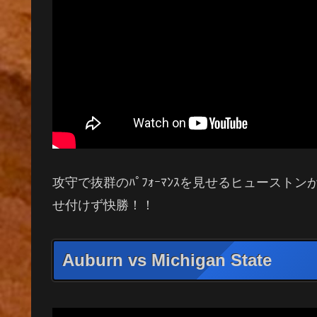
攻守で抜群のﾊﾟﾌｫｰﾏﾝｽを見せるヒュース
せ付けず快勝！！
Auburn vs Michigan State