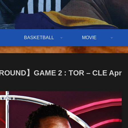
BASKETBALL
MOVIE
ROUND】GAME 2 : TOR – CLE Apr