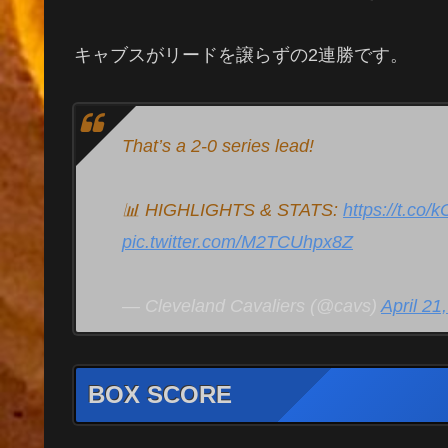
キャブスがリードを譲らずの2連勝です。
That’s a 2-0 series lead!
📊 HIGHLIGHTS & STATS:
https://t.c
pic.twitter.com/M2TCUhpx8Z
— Cleveland Cavaliers (@cavs)
April 21
BOX SCORE