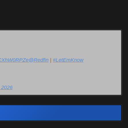
o/kCXhW0RPZe
@Redfin
|
#LetEmKnow
, 2026