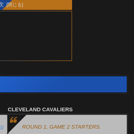
次
CLEVELAND CAVALIERS
Xo
ROUND 1, GAME 2 STARTERS.