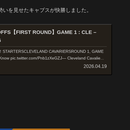
する勢いを見せたキャブスが快勝しました。
OFFS【FIRST ROUND】GAME 1 : CLE –
6
RTERSCLEVELAND CAVARIERSROUND 1, GAME
ow pic.twitter.com/Pnb1zXeGZJ— Cleveland Cavalie...
2026.04.19