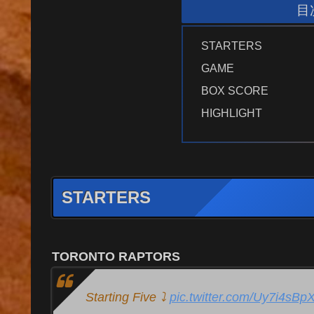
目
STARTERS
GAME
BOX SCORE
HIGHLIGHT
STARTERS
TORONTO RAPTORS
Starting Five ⤵️
pic.twitter.com/Uy7i4sBp