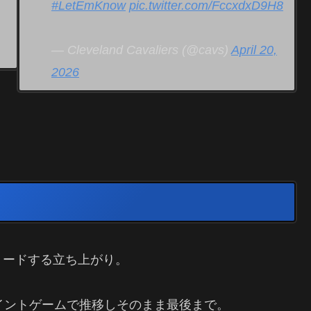
#LetEmKnow
pic.twitter.com/FccxdxD9H8
— Cleveland Cavaliers (@cavs)
April 20,
2026
リードする立ち上がり。
イントゲームで推移しそのまま最後まで。