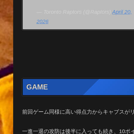
— Toronto Raptors (@Raptors)
April 20,
2026
GAME
前回ゲーム同様に高い得点力からキャブスが
一進一退の攻防は後半に入っても続き、10ポ