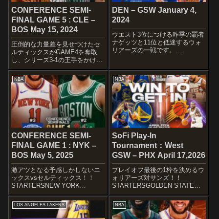
CONFERENCE SEMI-
DEN – GSW January 4,
FINAL GAME 5 : CLE –
2024
BOS May 15, 2024
ウエスト3位につける昨季の覇者
ナゲッツと11位と低迷するウォ
圧倒的な力量差を見せつけたセ
リアーズの一戦です。
ルティックスがGAME4を奪取
STARTERSDENVER
し、シリーズ3-1の王手をかけま
NUGGETSMichael Porter
した！！ホームでセルティック
Jr.Aaron GordonNikola
スが決めるか、キャブスが粘る
NBA
NBA
JokicKentavious Caldw...
か注目ですね〜
STARTERSCLECELAND
CAVERIERSEvan MobleyIs...
CONFERENCE SEMI-
SoFi Play-In
FINAL GAME 1 : NYK –
Tournament：West
BOS May 5, 2025
GSW – PHX April 17,2026
激アツとなる予感しかしないニ
プレイオフ最後の1枠を決めるウ
ックスvsセルティックス！！
ォリアーズ対サンズ！！
STARTERSNEW YORK
STARTERSGOLDEN STATE
KNICKSJalen BrunsonJosh
WARRIORSBring 'em out
HartMikal BridgesOG
pic.twitter.com/t2KEoVCR5i—
LOS ANGELES LAKERS
NBA
AnunobyKarl-Anthony Townsfirst
Golden State Warriors (...
...