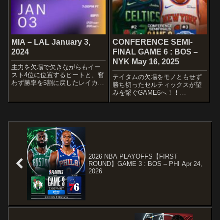
MIA – LAL January 3,
CONFERENCE SEMI-
2024
FINAL GAME 6 : BOS –
NYK May 16, 2025
主力を欠場で欠きながらもイー
スト4位に位置するヒートと、奮
テイタムの欠場をモノともせず
わず勝率を5割に戻したレイカー
勝ち切ったセルティックスが望
ズの一戦です。
みを繋ぐGAME6へ！！
STARTERSMIAMI HEATNnikola
STARTERSBOSTON
JovicJaime Jaquez Jr.Bam
CELTICSDerrick WhiteJrue
AdebayoTyler Herro...
HolidayJaylen BrownAl
HorfordLuke Kornet...
2026 NBA PLAYOFFS【FIRST
ROUND】GAME 3 : BOS – PHI Apr 24,
2026