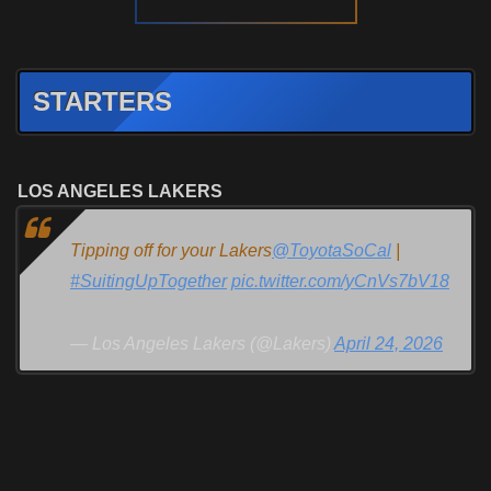
STARTERS
LOS ANGELES LAKERS
Tipping off for your Lakers
@ToyotaSoCal
|
#SuitingUpTogether
pic.twitter.com/yCnVs7bV18
— Los Angeles Lakers (@Lakers)
April 24, 2026