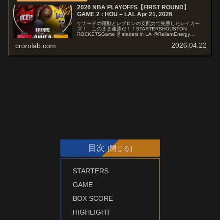
2026 NBA PLAYOFFS【FIRST ROUND】
GAME 2 : HOU – LAL Apr 21, 2026
ケナードの躍動とレブロンの支配力で先勝したレイカー
ズ！ このまま連勝だ！！STARTERSHOUSTON
ROCKETSGame ✌️ starters in LA @ReliantEnergy
pic.twitter.com/2Bjr8g...
2026.04.22
crorolab.com
目次
STARTERS
GAME
BOX SCORE
HIGHLIGHT