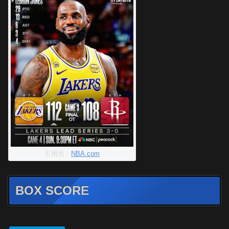
引用元：
NBA.com
BOX SCORE