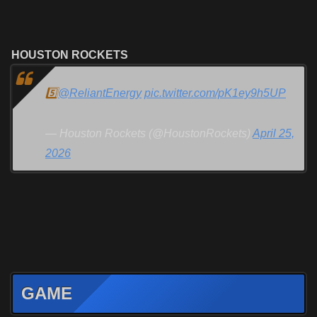
HOUSTON ROCKETS
5️⃣
@ReliantEnergy
pic.twitter.com/pK1ey9h5UP
— Houston Rockets (@HoustonRockets)
April 25,
2026
GAME