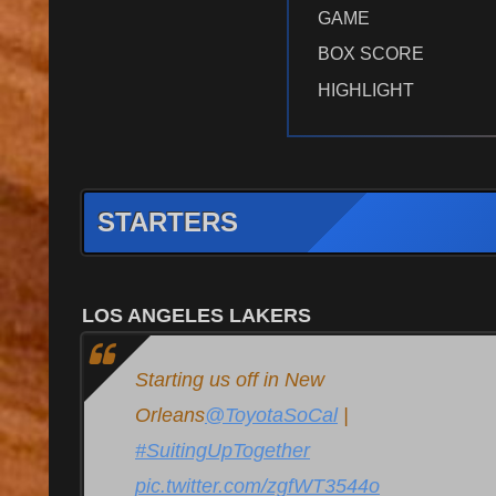
GAME
BOX SCORE
HIGHLIGHT
STARTERS
LOS ANGELES LAKERS
Starting us off in New
Orleans
@ToyotaSoCal
|
#SuitingUpTogether
pic.twitter.com/zgfWT3544o