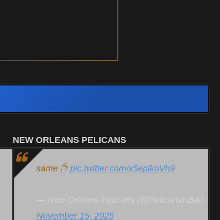
NEW ORLEANS PELICANS
same ✋
pic.twitter.com/x5epikoVh9
— New Orleans Pelicans (@PelicansNBA)
November 15, 2025