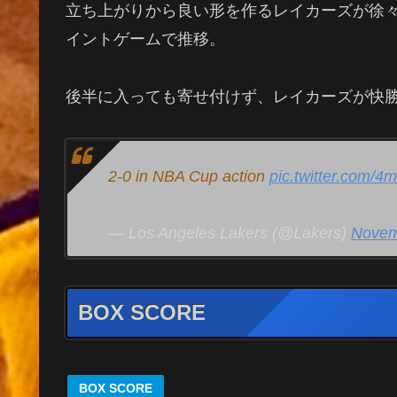
立ち上がりから良い形を作るレイカーズが徐々
イントゲームで推移。
後半に入っても寄せ付けず、レイカーズが快
2-0 in NBA Cup action
pic.twitter.com/
— Los Angeles Lakers (@Lakers)
Novem
BOX SCORE
BOX SCORE