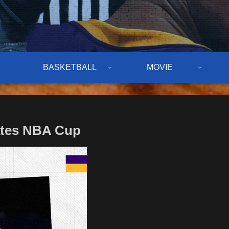
BASKETBALL
MOVIE
ates NBA Cup