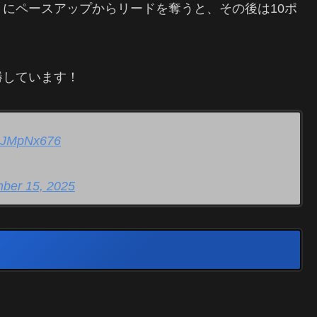
にペースアップからリードを奪うと、その後は10ポ
勝しています！
4mJMpNx676
ber 15, 2025