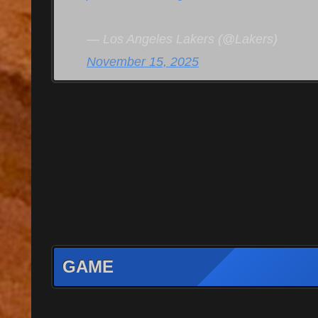
— Los Angeles Lakers (@Lakers)
November 15, 2025
GAME