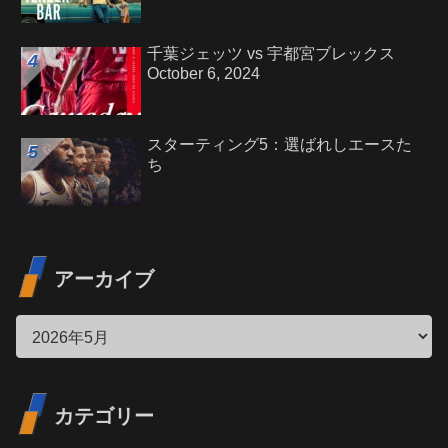
千葉ジェッツ vs 宇都宮ブレックス
October 6, 2024
スターティング5：選ばれしエースた
ち
アーカイブ
カテゴリー