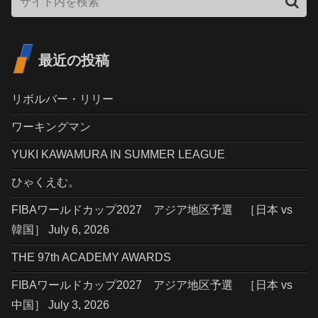
最近の投稿
リボルバー・リリー
ワーキングマン
YUKI KAWAMURA IN SUMMER LEAGUE
ひゃくえむ。
FIBAワールドカップ2027 アジア地区予選 ［日本 vs
韓国］ July 6, 2026
THE 97th ACADEMY AWARDS
FIBAワールドカップ2027 アジア地区予選 ［日本 vs
中国］ July 3, 2026