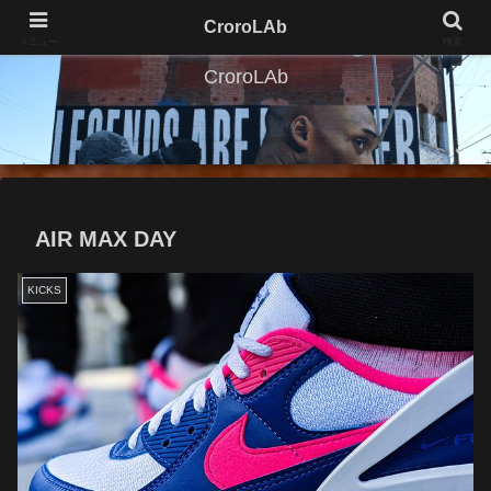
CroroLAb
メニュー
検索
CroroLAb
AIR MAX DAY
KICKS