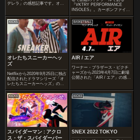
デレラ」の感想記事です。オス
『VKTRY PERFORMANCE
スメ度あらすじ＆予告編エル
INSOLES』。カーボンファイバ
は、亡き母が遺した靴屋で、意
ーを使用したその反発力を実際
地悪な継父と義理の兄弟たちと
に使用し検証してみました。公
KICKS
BASKETBALL
ともに、その才能を隠しなが
式サイトは以下からご覧くださ
ら、ストックボーイとして雑用
い。そもそもVKTRYとは正式名
業務を...
称がVKTRY Gear ...
オレたちスニーカーヘッ
AIR / エア
ズ
ワーナー・ブラザース・ピクチ
ャーズから2023年4月7日に劇場
Netflixから2020年9月25日に独占
公開された「AIR / エア」の感想
配信されたドラマシリーズ「オ
記事です。ナイキのバスケット
レたちスニーカーヘッズ」の感
シューズ“エア・ジョーダン”誕生
想記事です。オススメ度あらす
の物語を描く作品です。オスス
じ結婚し子供も産まれ日々の生
KICKS
KICKS
メ度あらすじ＆予告編1984
活に追われていたデヴィンは、
年。 業績不振のナイキのバ...
ある日思い出のスニーカーを見
つける。そんな時にボビーと
出...
スパイダーマン : アクロ
SNEX 2022 TOKYO
ス・ザ・スパイダーバー