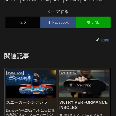
03.26
3D SHOES BOX
95
air max
AIRTRIUM
シェアする
X
Facebook
LINE
croro
関連記事
BASKETBALL
BASKETBALL
スニーカーシンデレラ
VKTRY PERFORMANCE
INSOLES
Disney+から2022年5月13日に独
占配信された「スニーカーシン
巷で話題のインソールである