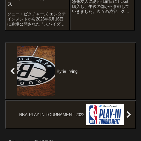
急遽友人に誘われ前日にTicket
ス
購入し、午後の部から参戦して
いきました。久々の渋谷、久々
ソニー・ピクチャーズ エンタテ
のヒカリエでしたが渋谷の変わ
インメントから2023年6月16日
りように浦島状態アセアセ11階
に劇場公開された「スパイダー
からホールに向かいましたが、
マン : アクロス・ザ・スパイダ
大行列にビビりましたw ソアリ
ーバース」の感想記事です。
ンかよwww約1時間並んでやっと
『スパイダーマン:スパイダーバ
入...
ース』(2018)の続編で、さらに
続編となる『スパイダーマン...
Kyrie Irving
NBA PLAY-IN TOURNAMENT 2022