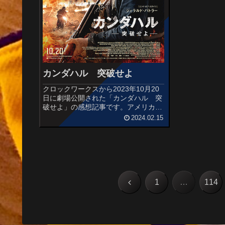
カンダハル 突破せよ
クロックワークスから2023年10月20
日に劇場公開された「カンダハル 突
破せよ」の感想記事です。アメリカ国
防情報局の職員ミッチェル・ラフォー
2024.02.15
チュンがアフガニスタン赴任時に体験
した実話をベースに描いたアクション
作品。オススメ度あらすじ＆予告...
前
1
…
114
へ