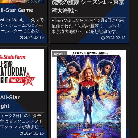
沈黙の艦隊 シーズン1 ～東京
ll-Star Game
湾大海戦～
t vs. West。 久々で
Prime Videoから2024年2月9日に独占
ロン・ジェームズにとっ
配信された「沈黙の艦隊 シーズン1 ～
オールスターでもありま
東京湾大海戦～」の感想記事です。か
TEAM WESTLeBron
わぐちかいじの大人気同名漫画を原作
2024.02.19
2024.02.18
cicKevin DurantShai
とした実写映像化作品です。オススメ
度あらすじ＆予告編日本の近海で、海
上自衛隊の潜水艦...
Disney+
All-Star
ight
ィーク2日目のサタデ
昨年はダンクコンテスト
・マクラングが凄まじか
ですが、2連覇なるか
2024.02.18
kills Challenge もは