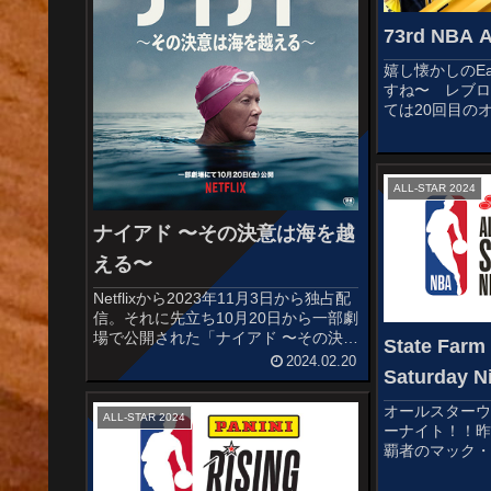
73rd NBA A
嬉し懐かしのEas
すね〜 レブ
ては20回目の
すwSTERTERS
JamesLuca Don
Gi...
ALL-STAR 2024
ナイアド 〜その決意は海を越
える〜
Netflixから2023年11月3日から独占配
信。それに先立ち10月20日から一部劇
場で公開された「ナイアド 〜その決意
State Farm 
は海を越える〜」の感想記事です。64
2024.02.20
Saturday N
歳でフロリダ海峡を泳いで渡るという
偉業を成し遂げたスイマー、ダイア
オールスターウ
ナ・ナイアドの実...
ALL-STAR 2024
ーナイト！！
覇者のマック
った印象が強い
注目ですね〜Kia S