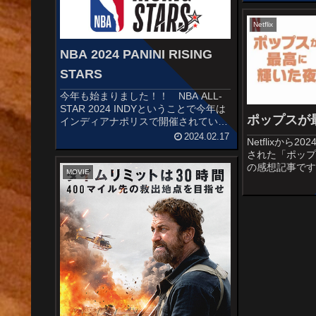
やおもしろ担
ィ・バーンズ...
Netflix
NBA 2024 PANINI RISING
STARS
今年も始まりました！！ NBA ALL-
STAR 2024 INDYということで今年は
ポップスが
インディアナポリスで開催されていま
す！！若手有力選手たちによる
2024.02.17
Netflixから
RISING STARSは、毎年新しい発掘も
された「ポッ
あったりするので楽しみですね～
の感想記事で
Ruffles N...
MOVIE
グ「ウィ・ア
作と1985年
メンタリー作
すじ＆予告編198