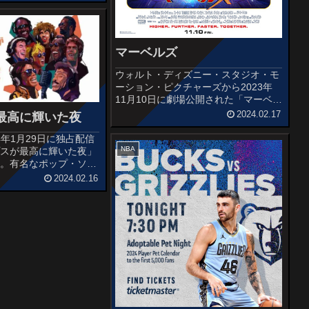
当と言って良いスコッテ
マーベルズ
ウォルト・ディズニー・スタジオ・モ
ーション・ピクチャーズから2023年
11月10日に劇場公開された「マーベル
ズ」の感想記事です。アベンジャーズ
2024.02.17
最高に輝いた夜
最強ともいわれる女性ヒーロー”キャ
プテン・マーベル”を主役に描いた映
2024年1月29日に独占配信
画「キャプテン・マーベル」(2...
NBA
プスが最高に輝いた夜」
す。有名なポップ・ソン
ー・ザ・ワールド」の創
2024.02.16
のレコーディングのドキュ
品です。オススメ度あら
...