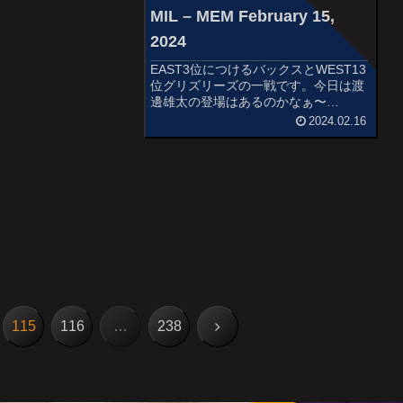
MIL – MEM February 15,
2024
EAST3位につけるバックスとWEST13
位グリズリーズの一戦です。今日は渡
邊雄太の登場はあるのかなぁ〜
STARTERSMILWAUKEE BUCKSJae
2024.02.16
CrowderDamian LillardBrook
LopezMalik Bea...
次
115
116
…
238
へ